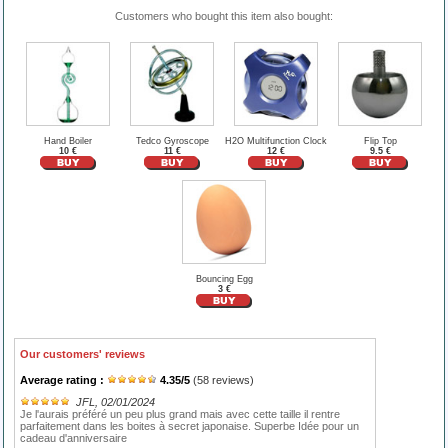
Customers who bought this item also bought:
Hand Boiler
Tedco Gyroscope
H2O Multifunction Clock
Flip Top
10 €
11 €
12 €
9.5 €
Bouncing Egg
3 €
Our customers' reviews
Average rating :
4.35
/
5
(
58
reviews)
JFL
, 02/01/2024
Je l'aurais préféré un peu plus grand mais avec cette taille il rentre
parfaitement dans les boites à secret japonaise. Superbe Idée pour un
cadeau d'anniversaire