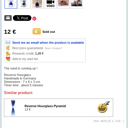
12 €
Sold out
Send me an email when the product is available
Best price guaranteed.
Seen cheaper?
Rewards credit:
1.20 €
Add to my wish list
The sand is running up !
Reverse Hourglass
Handmade in Germany
Dimensions : 7 x 6 x 3 cm
Timer time : about 5 minutes
Similar product:
Reverse Hourglass Pyramid
13 €
[Ref. 8825] [
$, £, CHF...
]