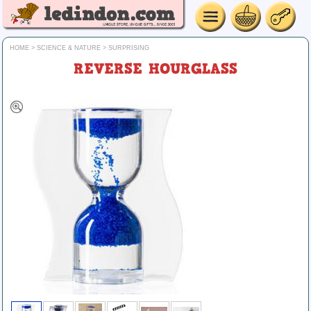
HOME
>
SCIENCE & NATURE
>
SURPRISING
REVERSE HOURGLASS