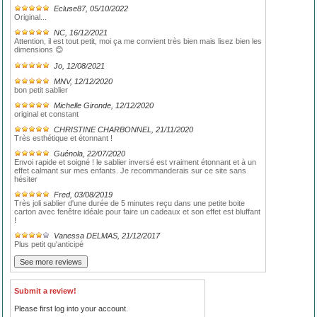
Ecluse87
, 05/10/2022
Original...
NC
, 16/12/2021
Attention, il est tout petit, moi ça me convient très bien mais lisez bien les
dimensions 😊
Jo
, 12/08/2021
MNV
, 12/12/2020
bon petit sablier
Michelle Gironde
, 12/12/2020
original et constant
CHRISTINE CHARBONNEL
, 21/11/2020
Très esthétique et étonnant !
Guénola
, 22/07/2020
Envoi rapide et soigné ! le sablier inversé est vraiment étonnant et à un
effet calmant sur mes enfants. Je recommanderais sur ce site sans
hésiter
Fred
, 03/08/2019
Très joli sablier d'une durée de 5 minutes reçu dans une petite boite
carton avec fenêtre idéale pour faire un cadeaux et son effet est bluffant
!
Vanessa DELMAS
, 21/12/2017
Plus petit qu'anticipé
Submit a review!
Please first log into your account.