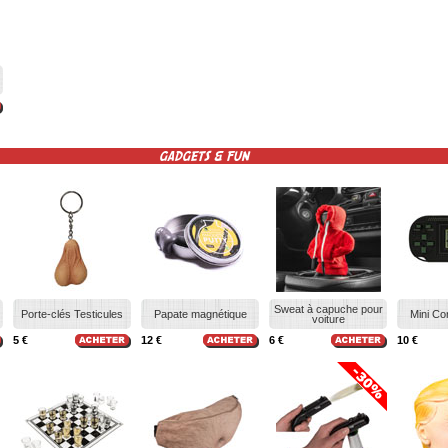
GADGETS & FUN
Sweat à capuche pour
Porte-clés Testicules
Papate magnétique
Mini Co
voiture
5 €
12 €
6 €
10 €