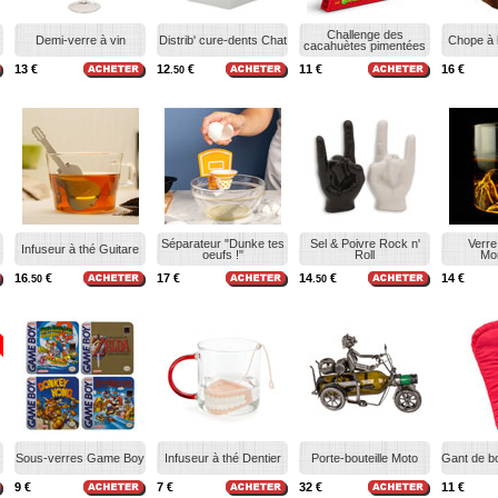
Challenge des
Demi-verre à vin
Distrib' cure-dents Chat
Chope à 
cacahuètes pimentées
13 €
12
€
11 €
16 €
.50
Séparateur "Dunke tes
Sel & Poivre Rock n'
Verre
Infuseur à thé Guitare
oeufs !"
Roll
Mo
16
€
17 €
14
€
14 €
.50
.50
Sous-verres Game Boy
Infuseur à thé Dentier
Porte-bouteille Moto
Gant de b
9 €
7 €
32 €
11 €