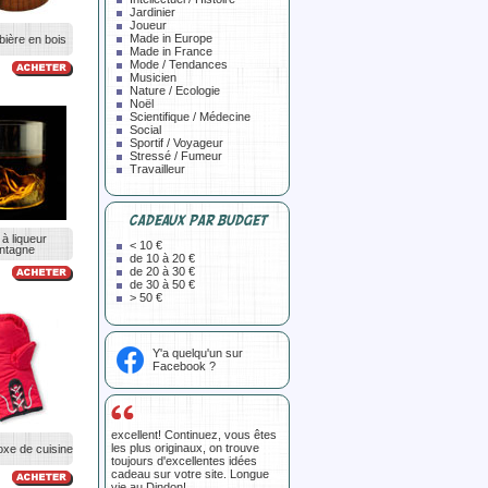
Jardinier
Joueur
Made in Europe
bière en bois
Made in France
Mode / Tendances
Musicien
Nature / Ecologie
Noël
Scientifique / Médecine
Social
Sportif / Voyageur
Stressé / Fumeur
Travailleur
CADEAUX PAR BUDGET
 à liqueur
< 10 €
ntagne
de 10 à 20 €
de 20 à 30 €
de 30 à 50 €
> 50 €
Y'a quelqu'un sur
Facebook ?
excellent! Continuez, vous êtes
les plus originaux, on trouve
oxe de cuisine
toujours d'excellentes idées
cadeau sur votre site. Longue
vie au Dindon!