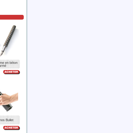
ume en béton
armé
os Bullet