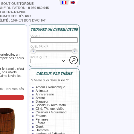
E BOUTIQUE
TORDUE
ONE DU PATRON :
0 950 960 945
N
ULTRA-RAPIDE
 GRATUITE
DÈS
60 €
LITÉ : 10%
EN BON D'ACHAT
TROUVER UN CADEAU GIVRÉ
S
QUOI ?
QUEL PRIX ?
rtefeuille, un
POUR QUI ?
rompez pas : sous
le frangin, c'est
, nos objets
CADEAUX PAR THÈME
aime le vin, les
"Thème quoi dans la vie ?"
Amour / Romantique
rix
|
Nouveautés
Animaux
Anniversaire
Artiste
Blagueur
Bricoleur / Auto-Moto
Ciné, TV, jeux vidéo
Cuisinier / Gourmand
Enfants
Femmes
Fêtard
Geek
Hommes
Intellectuel / Histoire