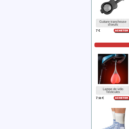
Guitare trancheuse
d'oeufs
7 €
Lampe de vélo
Testicules
7
€
.50