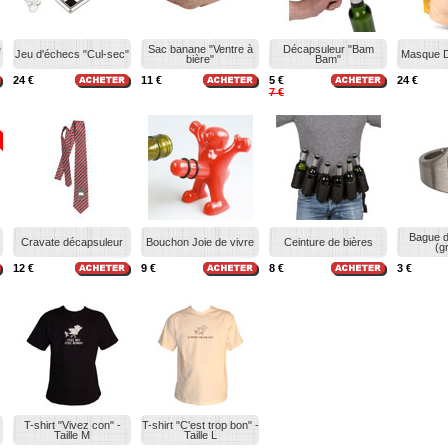
e
Sac banane "Ventre à
Décapsuleur "Bam
Jeu d'échecs "Cul-sec"
Masque D
bière"
Bam"
24 €
11 €
5 €
24 €
7 €
Bague d
Cravate décapsuleur
Bouchon Joie de vivre
Ceinture de bières
(g
12 €
9 €
8 €
3 €
T-shirt "Vivez con" -
T-shirt "C'est trop bon" -
Taille M
Taille L