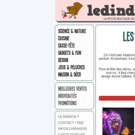
SCIENCE & NATURE
LES
CUISINE
CASSE-TÊTE
GADGETS & FUN
Ce n'est pas toujours
DESIGN
parfum. Et pourtant, il 
JEUX & PELUCHES
Pour la fête des pères, a
tout vu : il faut ch
MAISON & DÉCO
design feront l'affaire.
MEILLEURES VENTES
NOUVEAUTÉS
PROMOTIONS
LE DINDON ?
CONTACT / FAQ
INFOS LIVRAISON
CARTE FIDÉLITÉ