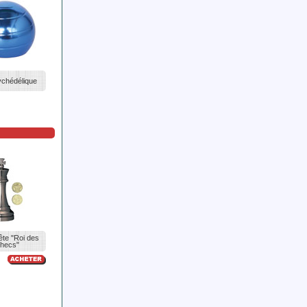
sychédélique
ête "Roi des
hecs"