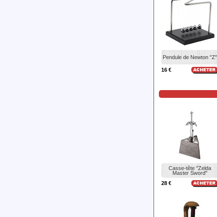
Pendule de Newton "Z"
16 €
Casse-tête "Zelda
Master Sword"
28 €