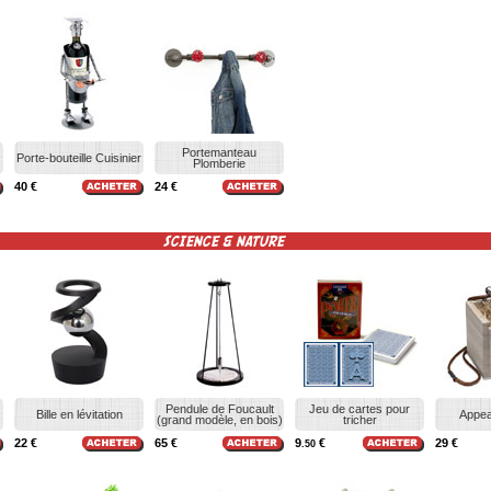
Portemanteau
Porte-bouteille Cuisinier
Plomberie
40 €
24 €
SCIENCE & NATURE
Pendule de Foucault
Jeu de cartes pour
Bille en lévitation
Appea
(grand modèle, en bois)
tricher
22 €
65 €
9
€
29 €
.50