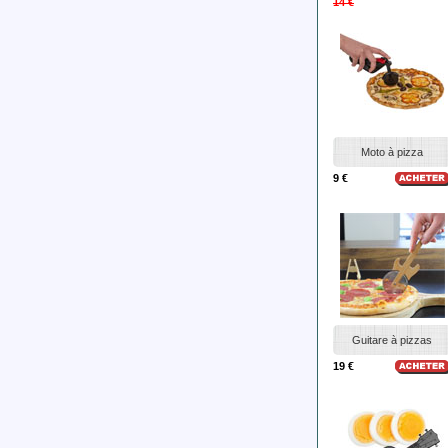
14 €
Moto à pizza
9 €
Guitare à pizzas
19 €