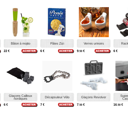
Bâton à mojito
Pâtes Zizi
Verres urinoirs
Rack
22 €
6 €
9
€
6 €
.50
Glaçons Cailloux
Supe
Décapsuleur Vélo
Glaçons Revolver
nordiques
Cas
6 €
7 €
7
€
16
€
.50
.50