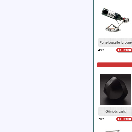
Porte-bouteille Ivrogne
49 €
Gömböc Light
70 €