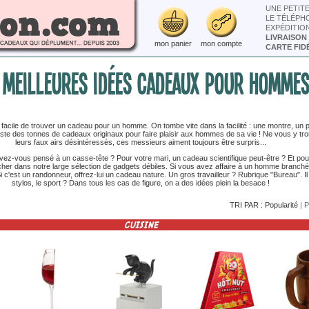
UNE PETIT
LE TÉLÉPH
EXPÉDITIO
LIVRAISON
mon panier
mon compte
CARTE FIDÉ
 MEILLEURES IDÉES CADEAUX POUR HOMME
 facile de trouver un cadeau pour un homme. On tombe vite dans la facilité : une montre, un po
existe des tonnes de cadeaux originaux pour faire plaisir aux hommes de sa vie ! Ne vous y t
leurs faux airs désintéressés, ces messieurs aiment toujours être surpris...
vez-vous pensé à un casse-tête ? Pour votre mari, un cadeau scientifique peut-être ? Et pour 
ercher dans notre large sélection de gadgets débiles. Si vous avez affaire à un homme branché
 Si c'est un randonneur, offrez-lui un cadeau nature. Un gros travailleur ? Rubrique "Bureau". Il 
stylos, le sport ? Dans tous les cas de figure, on a des idées plein la besace !
TRI PAR :
Popularité
|
P
CUISINE