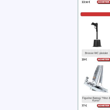
13
€
.50
Brosse WC pistolet
19 €
Figurine Bateau "Hinz 
Kunst"
77 €