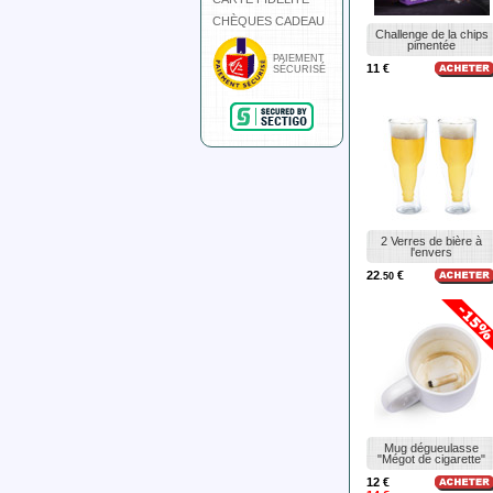
CHÈQUES CADEAU
Challenge de la chips
pimentée
PAIEMENT
11 €
SÉCURISÉ
2 Verres de bière à
l'envers
22
€
.50
Mug dégueulasse
"Mégot de cigarette"
12 €