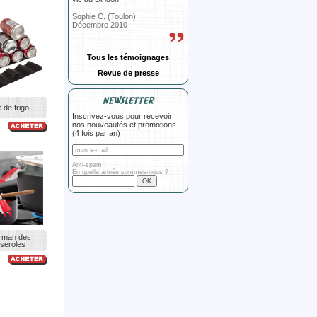
Sophie C. (Toulon)
Décembre 2010
Tous les témoignages
Revue de presse
NEWSLETTER
 de frigo
Inscrivez-vous pour recevoir
nos nouveautés et promotions
(4 fois par an)
Anti-spam :
En quelle année sommes-nous ?
rman des
seroles