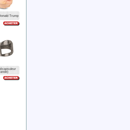
onald Trump
écapsuleur
rande)