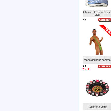
Chaussettes Convers
(bleu)
7 €
Monokini pour homme
6 €
7
€
.50
Roulette à boire