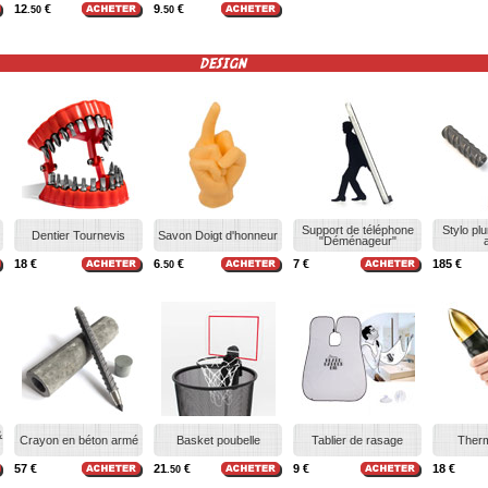
12
€
9
€
.50
.50
DESIGN
Support de téléphone
Stylo pl
Dentier Tournevis
Savon Doigt d'honneur
"Déménageur"
18 €
6
€
7 €
185 €
.50
&
Crayon en béton armé
Basket poubelle
Tablier de rasage
Therm
57 €
21
€
9 €
18 €
.50