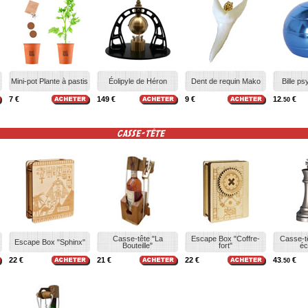
Mini-pot Plante à pastis
Éolipyle de Héron
Dent de requin Mako
Bille p
7 €
149 €
9 €
12
€
.50
CASSE-TÊTE
Casse-tête "La
Escape Box "Coffre-
Casse-t
Escape Box "Sphinx"
Bouteille"
fort"
éc
22 €
21 €
22 €
43
€
.50