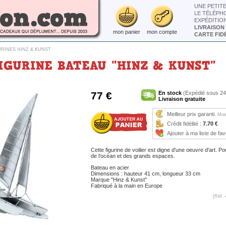
UNE PETIT
LE TÉLÉPH
EXPÉDITIO
LIVRAISON
mon panier
mon compte
CARTE FIDÉ
URINES HINZ & KUNST
IGURINE BATEAU "HINZ & KUNST"
77 €
En stock
(Expédié sous 24
Livraison gratuite
Meilleur prix garanti.
Moin
Crédit fidélité :
7.70 €
Ajouter à ma liste de fav
Cette figurine de voilier est digne d'une oeuvre d'art. 
de l'océan et des grands espaces.
Bateau en acier
Dimensions : hauteur 41 cm, longueur 33 cm
Marque "Hinz & Kunst"
Fabriqué à la main en Europe
[Réf. 