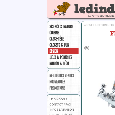
SCIENCE & NATURE
ACCUEIL
>
DESIGN
>
FIG
F
CUISINE
CASSE-TÊTE
GADGETS & FUN
DESIGN
JEUX & PELUCHES
MAISON & DÉCO
MEILLEURES VENTES
NOUVEAUTÉS
PROMOTIONS
LE DINDON ?
CONTACT / FAQ
INFOS LIVRAISON
CARTE FIDÉLITÉ