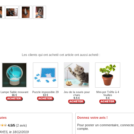
Les clients qui ont acheté cet article ont aussi acheté :
Lampe Sable mouvant
Puzzle impossible 29
Jeu de la souris pour
Mini-pot Trèfle à 4
16 €
13 €
chats
feuilles
9.5 €
5 €
utes
Donnez votre avis !
Pour poster un commentaire, connecte
4.5
/
5
(
2
avis)
compte.
HAYES
, le 18/12/2019