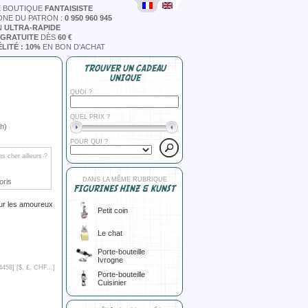
E BOUTIQUE
FANTAISISTE
ONE DU PATRON :
0 950 960 945
N
ULTRA-RAPIDE
 GRATUITE
DÈS
60 €
LITÉ : 10%
EN BON D'ACHAT
TROUVER UN CADEAU
UNIQUE
QUOI ?
QUEL PRIX ?
h)
POUR QUI ?
s cher ailleurs ?
DANS LA MÊME RUBRIQUE
oris
FIGURINES HINZ & KUNST
Pour les amoureux
Petit coin
Le chat
Porte-bouteille
Ivrogne
4458] [
$, £, CHF...
]
Porte-bouteille
Cuisinier