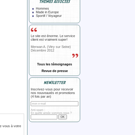
THÈMES ASSOCIÉS
Hommes
Made in Europe
Sportif / Voyageur
Le site est énorme. Le service
client est vraiment super!
Merwan A. (Vitry sur Seine)
Décembre 2012
Tous les témoignages
Revue de presse
NEWSLETTER
Inscrivez-vous pour recevoir
nos nouveautés et promotions
(4 fois par an)
Anti-spam :
En quelle année sommes-nous ?
z-vous à votre