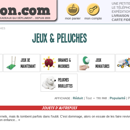
UNE PETIT
LE TÉLÉPH
EXPÉDITIO
LIVRAISON
mon panier
mon compte
CARTE FIDÉ
CHES
JEUX & PELUCHES
Jeux de
Organes &
Jeux
maintenant
microbes
miniatures
Peluches
bouillottes
Réduit
|
Tout
•
Popularité
|
P
AFFICHAGE :
TRI PAR :
JOUETS D'AUTREFOIS
rnels, mais ils tombent parfois dans l'oubli. C'est dommage, alors on essaie de les faire revi
n enfance... »