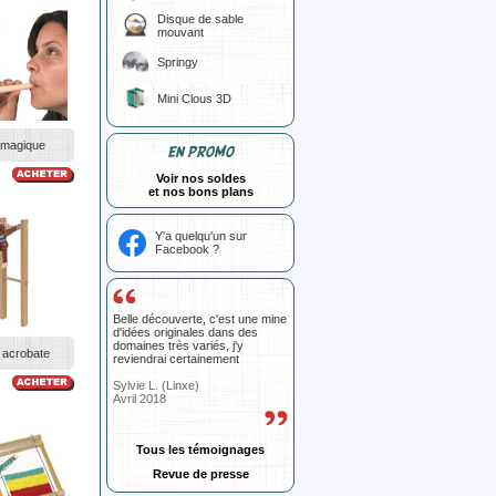
Disque de sable
mouvant
Springy
Mini Clous 3D
 magique
EN PROMO
Voir nos soldes
et nos bons plans
Y'a quelqu'un sur
Facebook ?
Belle découverte, c'est une mine
d'idées originales dans des
domaines très variés, j'y
 acrobate
reviendrai certainement
Sylvie L. (Linxe)
Avril 2018
Tous les témoignages
Revue de presse