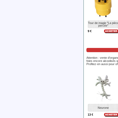
Tour de magie "La pièc
percée"
9 €
Attention : vente d'orga
foies encore alcoolisés q
Profitez-en aussi pour off
Neurone
13 €