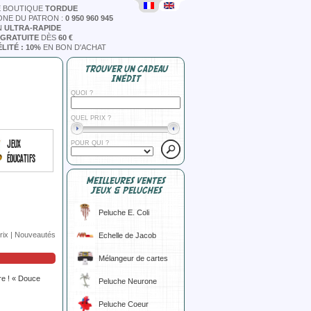
E BOUTIQUE
TORDUE
ONE DU PATRON :
0 950 960 945
N
ULTRA-RAPIDE
 GRATUITE
DÈS
60 €
LITÉ : 10%
EN BON D'ACHAT
TROUVER UN CADEAU
INÉDIT
QUOI ?
QUEL PRIX ?
Jeux
POUR QUI ?
éducatifs
MEILLEURES VENTES
JEUX & PELUCHES
Peluche E. Coli
rix
|
Nouveautés
Echelle de Jacob
Mélangeur de cartes
vre ! « Douce
Peluche Neurone
Peluche Coeur