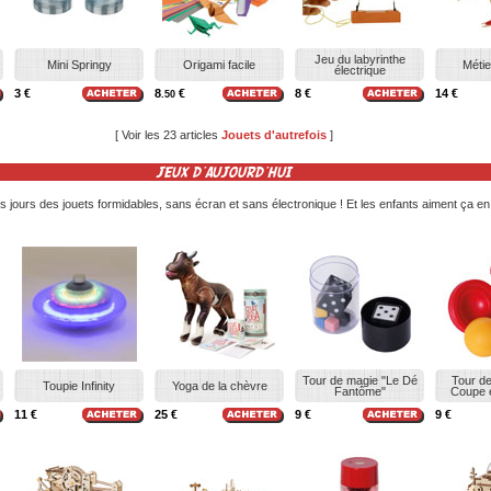
Jeu du labyrinthe
Mini Springy
Origami facile
Métie
électrique
3 €
8
€
8 €
14 €
.50
[ Voir les 23 articles
Jouets d'autrefois
]
JEUX D'AUJOURD'HUI
 jours des jouets formidables, sans écran et sans électronique ! Et les enfants aiment ça en 
Tour de magie "Le Dé
Tour d
Toupie Infinity
Yoga de la chèvre
Fantôme"
Coupe 
11 €
25 €
9 €
9 €