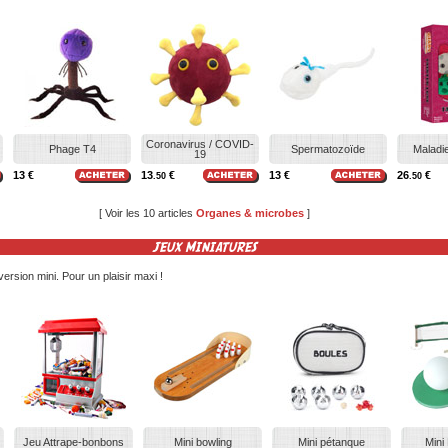
Coronavirus / COVID-
Phage T4
Spermatozoïde
Maladi
19
13 €
13
€
13 €
26
€
.50
.50
[ Voir les 10 articles
Organes & microbes
]
JEUX MINIATURES
rsion mini. Pour un plaisir maxi !
Jeu Attrape-bonbons
Mini bowling
Mini pétanque
Mini