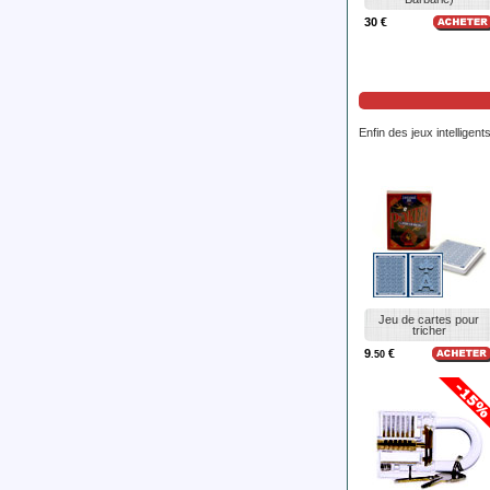
30 €
Enfin des jeux intelligent
Jeu de cartes pour
tricher
9
€
.50