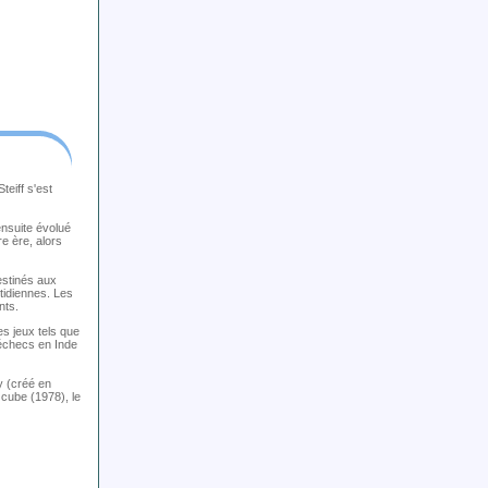
teiff s'est
ensuite évolué
e ère, alors
estinés aux
tidiennes. Les
nts.
es jeux tels que
 échecs en Inde
y (créé en
 cube (1978), le