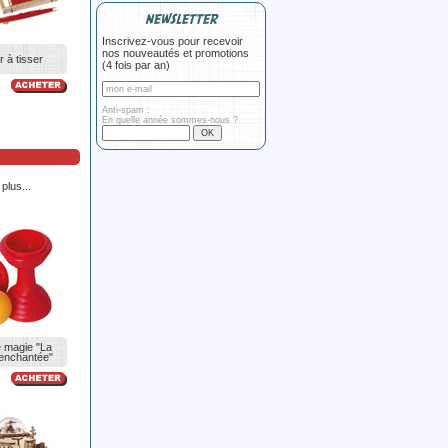
NEWSLETTER
Inscrivez-vous pour recevoir
nos nouveautés et promotions
r à tisser
(4 fois par an)
Anti-spam :
En quelle année sommes-nous ?
plus...
e magie "La
enchantée"