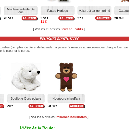
Machine volante Da
Patate Horloge
Voiture à air comprimé
Catapul
Vinci
28
€
9
€
37 €
28
€
.50
.50
.50
11 €
[ Voir les 11 articles
Jeux éducatifs
]
PELUCHES BOUILLOTTES
aturelles (remplies de blé et de lavande), à passer 2 minutes au micro-ondes chaque fois qu
r le cœur et le corps.
Bouillotte Ours polaire
Nounours chauffant
20 €
28
€
.50
[ Voir les 5 articles
Peluches bouillottes
]