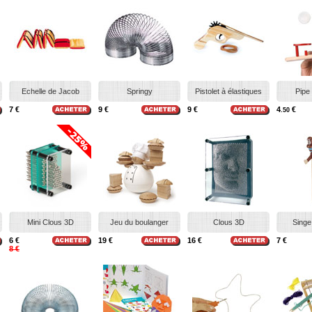
Echelle de Jacob
Springy
Pistolet à élastiques
Pipe
7 €
9 €
9 €
4
€
.50
Mini Clous 3D
Jeu du boulanger
Clous 3D
Singe
6 €
19 €
16 €
7 €
8 €