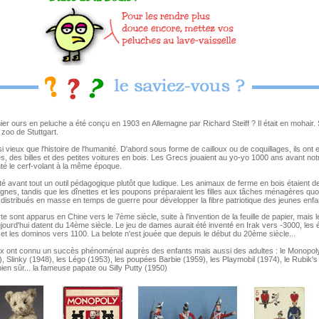
r ours en peluche a été conçu en 1903 en Allemagne par Richard Steiff ? Il était en mohair. S
 zoo de Stuttgart.
i vieux que l'histoire de l'humanité. D'abord sous forme de cailloux ou de coquillages, ils ont 
, des billes et des petites voitures en bois. Les Grecs jouaient au yo-yo 1000 ans avant notr
nté le cerf-volant à la même époque.
été avant tout un outil pédagogique plutôt que ludique. Les animaux de ferme en bois étaient d
es, tandis que les dînettes et les poupons préparaient les filles aux tâches ménagères quo
 distribués en masse en temps de guerre pour développer la fibre patriotique des jeunes enfa
e sont apparus en Chine vers le 7ème siècle, suite à l'invention de la feuille de papier, mais l
ourd'hui datent du 14ème siècle. Le jeu de dames aurait été inventé en Irak vers -3000, les
et les dominos vers 1100. La belote n'est jouée que depuis le début du 20ème siècle...
x ont connu un succès phénoménal auprès des enfants mais aussi des adultes : le Monopol
, Slinky (1948), les Légo (1953), les poupées Barbie (1959), les Playmobil (1974), le Rubik's
 bien sûr... la fameuse papate ou
Silly Putty
(1950)