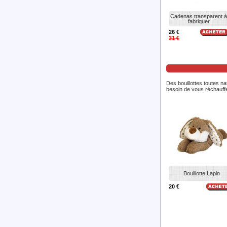
Cadenas transparent à
fabriquer
26 €
31 €
Des bouillottes toutes n
besoin de vous réchauffe
Bouillotte Lapin
20 €