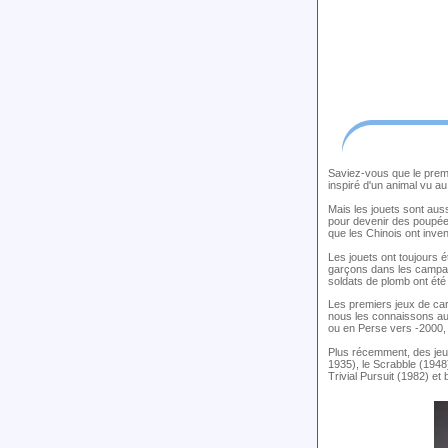
Saviez-vous que le premie
inspiré d'un animal vu au
Mais les jouets sont auss
pour devenir des poupées
que les Chinois ont inve
Les jouets ont toujours 
garçons dans les campagn
soldats de plomb ont été
Les premiers jeux de cart
nous les connaissons auj
ou en Perse vers -2000, 
Plus récemment, des jeu
1935), le Scrabble (1948)
Trivial Pursuit (1982) et