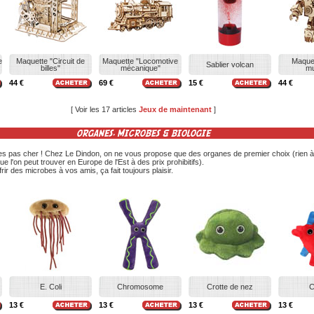
e
Maquette "Circuit de
Maquette "Locomotive
Maquet
Sablier volcan
billes"
mécanique"
mu
44 €
69 €
15 €
44 €
[ Voir les 17 articles
Jeux de maintenant
]
ORGANES, MICROBES & BIOLOGIE
nes pas cher ! Chez Le Dindon, on ne vous propose que des organes de premier choix (rien à
ue l'on peut trouver en Europe de l'Est à des prix prohibitifs).
rir des microbes à vos amis, ça fait toujours plaisir.
E. Coli
Chromosome
Crotte de nez
C
13 €
13 €
13 €
13 €