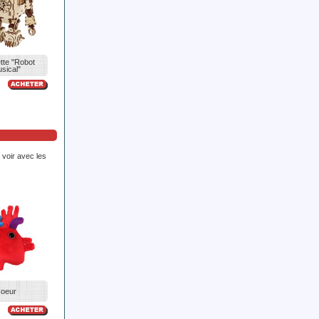
te "Robot
sical"
 voir avec les
oeur