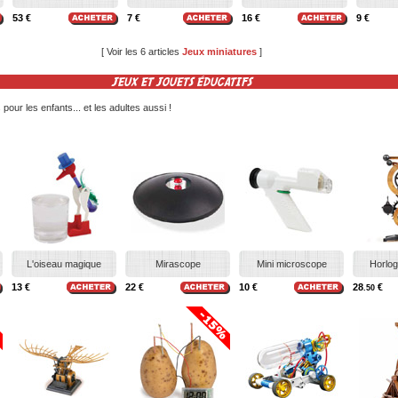
53 €
7 €
16 €
9 €
[ Voir les 6 articles
Jeux miniatures
]
JEUX ET JOUETS ÉDUCATIFS
s pour les enfants... et les adultes aussi !
L'oiseau magique
Mirascope
Mini microscope
Horlog
13 €
22 €
10 €
28
€
.50