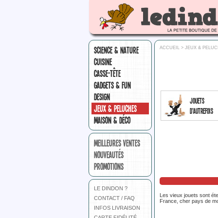
SCIENCE & NATURE
ACCUEIL
> JEUX & PELU
CUISINE
CASSE-TÊTE
GADGETS & FUN
DESIGN
Jouets
JEUX & PELUCHES
d'autrefois
MAISON & DÉCO
MEILLEURES VENTES
NOUVEAUTÉS
PROMOTIONS
LE DINDON ?
Les vieux jouets sont éte
CONTACT / FAQ
France, cher pays de mo
INFOS LIVRAISON
CARTE FIDÉLITÉ