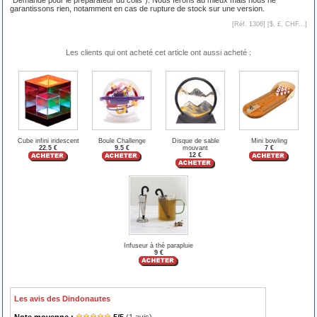
"Demande pour le préparateur du colis"). Nous ferons au mieux mais nous ne
garantissons rien, notamment en cas de rupture de stock sur une version.
[Réf. 1306] [
$, £, CHF...
]
Les clients qui ont acheté cet article ont aussi acheté :
Cube infini iridescent
Boule Challenge
Disque de sable
Mini bowling
22.5 €
9.5 €
mouvant
7 €
12 €
Infuseur à thé parapluie
9 €
Les avis des Dindonautes