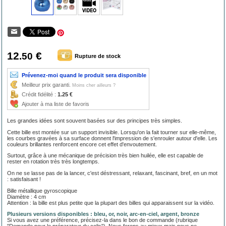
12
€
.50
Rupture de stock
Prévenez-moi quand le produit sera disponible
Meilleur prix garanti.
Moins cher ailleurs ?
Crédit fidélité :
1.25 €
Ajouter à ma liste de favoris
Les grandes idées sont souvent basées sur des principes très simples.
Cette bille est montée sur un support invisible. Lorsqu'on la fait tourner sur elle-même,
les courbes gravées à sa surface donnent l'impression de s'enrouler autour d'elle. Les
couleurs brillantes renforcent encore cet effet d'envoutement.
Surtout, grâce à une mécanique de précision très bien huilée, elle est capable de
rester en rotation très très longtemps.
On ne se lasse pas de la lancer, c'est déstressant, relaxant, fascinant, bref, en un mot
: satisfaisant !
Bille métallique gyroscopique
Diamètre : 4 cm
Attention : la bille est plus petite que la plupart des billes qui apparaissent sur la vidéo.
Plusieurs versions disponibles : bleu, or, noir, arc-en-ciel, argent, bronze
Si vous avez une préférence, précisez-la dans le bon de commande (rubrique