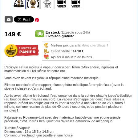
149 €
En stock
(Expédié sous 24h)
Livraison gratuite
Meilleur prix garanti.
Moins cher ailleurs ?
Crédit fidélité :
14.90 €
Ajouter à ma liste de favoris
L'éolipyle est un moteur à vapeur conçu par Héron d'Alexandrie, ingénieur et
mathématicien du 1er siècle de notre ère.
Vous avez devant les yeux la réplique d'une machine historique !
Elle est constituée d'un support, d'une sphère métallique à remplir d'eau (avec la
pipette incluse) et d'un réchaud.
Après avoir allumé le réchaud, l'eau contenue dans la sphère chauffe jusqu'à ébullition
(au bout de deux minutes environ). La vapeur s'échappe par deux trous situés à
l'opposé, créant un couple qui fait tourner la sphère à une vitesse de 2500 tours /
minute, soit une rotation de plus de 40 tours / seconde, et ce pendant plusieurs
minutes !
Fabriqué au Royaume-Uni avec des matériaux haut-de-gamme et une grande
précision, c'est un très beau jouet qui ravira les amoureux de mécanique.
Turbine à vapeur
Dimensions : 18 x 15.5 x 14.5 cm
Contient un réchaud, une pipette et une notice