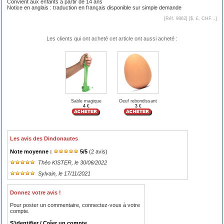
Convient aux enfants à partir de 14 ans
Notice en anglais : traduction en français disponible sur simple demande
[Réf. 9862] [
$, £, CHF...
]
Les clients qui ont acheté cet article ont aussi acheté :
Sable magique
Oeuf rebondissant
4 €
3 €
Les avis des Dindonautes
Note moyenne :
5
/
5
(
2
avis)
Théo KISTER
, le 30/06/2022
Sylvain
, le 17/11/2021
Donnez votre avis !
Pour poster un commentaire, connectez-vous à votre
compte.
S'identifier / Créer un compte