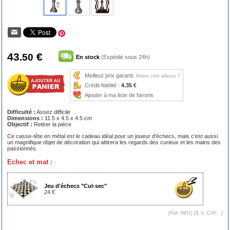
43
€
.50
En stock
(Expédié sous 24h)
Meilleur prix garanti.
Moins cher ailleurs ?
Crédit fidélité :
4.35 €
Ajouter à ma liste de favoris
Difficulté :
Assez difficile
Dimensions :
11.5 x 4.5 x 4.5 cm
Objectif :
Retirer la pièce
Ce casse-tête en métal est le cadeau idéal pour un joueur d'échecs, mais c'est aussi
un magnifique objet de décoration qui attirera les regards des curieux et les mains des
passionnés.
Echec et mat :
Jeu d'échecs "Cul-sec"
24 €
[Réf. 9951] [
$, £, CHF...
]