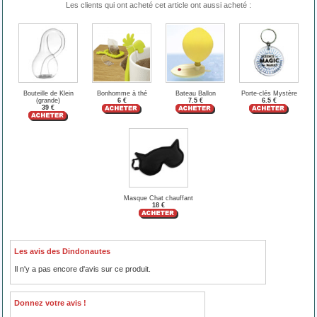
Les clients qui ont acheté cet article ont aussi acheté :
Bouteille de Klein
Bonhomme à thé
Bateau Ballon
Porte-clés Mystère
(grande)
6 €
7.5 €
6.5 €
39 €
Masque Chat chauffant
18 €
Les avis des Dindonautes
Il n'y a pas encore d'avis sur ce produit.
Donnez votre avis !