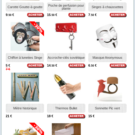
Poche de perfusion pour
Carotte Goutte-à-goutte
Singes à chaussettes
plante
9
€
15
€
7
€
.50
.50
.50
Chiffon à lunettes Singe
Accroche-clés soviétique
Masque Anonymous
5 €
14
€
6
€
.50
.50
7 €
Mètre historique
Thermos Bullet
Sonnette Pic vert
21 €
18 €
15 €