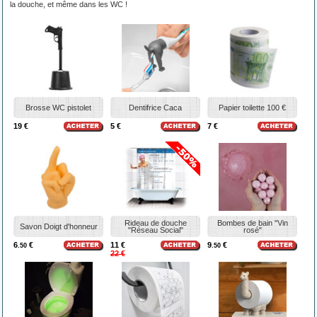
la douche, et même dans les WC !
Brosse WC pistolet
Dentifrice Caca
Papier toilette 100 €
19 €
5 €
7 €
Rideau de douche
Bombes de bain "Vin
Savon Doigt d'honneur
"Réseau Social"
rosé"
6
€
11 €
9
€
.50
.50
22 €