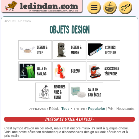
ACCUEIL
> DESIGN
OBJETS DESIGN
Design &
Design &
Coin des
Utile
Maison
lecteurs
Salle de
Accessoires
Bureau
bain, WC
téléphone
Figurines
Salle de
Hinz &
bain écolo
Kunst
Réduit
|
Tout
•
Popularité
|
Prix
|
Nouveautés
AFFICHAGE :
TRI PAR :
DESIGN ET UTILE À LA FOIS !
C'est sympa d'avoir un bel objet, mais c'est encore mieux s'il sert à quelque chose.
Voici une petite sélection dindonesque d'accessoires design au look séduisant et à
prix malin.