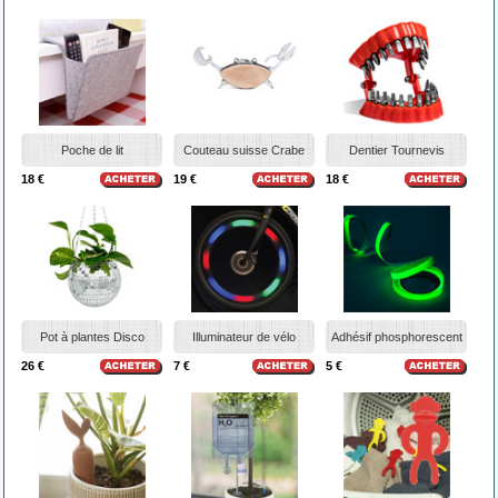
Poche de lit
Couteau suisse Crabe
Dentier Tournevis
18 €
19 €
18 €
Pot à plantes Disco
Illuminateur de vélo
Adhésif phosphorescent
26 €
7 €
5 €