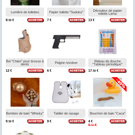
Dérouleur de papier
Lumière de toilettes
Papier toilette "Sudoku"
toilette Lama
8
€
7 €
13 €
.50
Bol "Chien" pour brosse à
Rideau de douche
Peigne revolver
dents
"Tableau périodique"
12 €
6 €
17
€
.50
Bombes de bain "Whisky"
Tablier de rasage
Bouchon de bain "Caca"
9
€
9 €
4 €
.50
6
€
.50