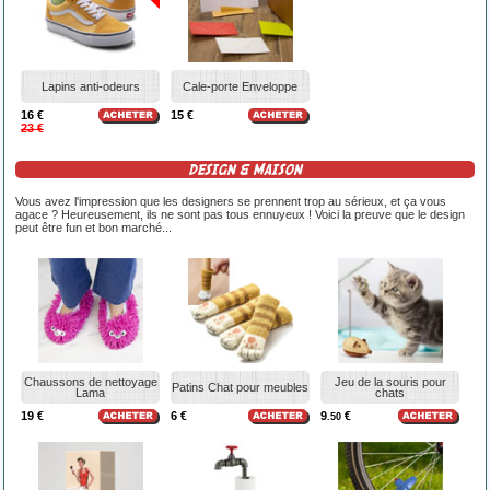
Lapins anti-odeurs
Cale-porte Enveloppe
16 €
15 €
23 €
DESIGN & MAISON
Vous avez l'impression que les designers se prennent trop au sérieux, et ça vous
agace ? Heureusement, ils ne sont pas tous ennuyeux ! Voici la preuve que le design
peut être fun et bon marché...
Chaussons de nettoyage
Jeu de la souris pour
Patins Chat pour meubles
Lama
chats
19 €
6 €
9
€
.50