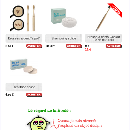
Brosse à dents Cookut
Brosses à dent "à poil"
Shampoing solide
100% naturelle
5
€
10
€
9 €
.50
.50
11 €
Dentifrice solide
6
€
.90