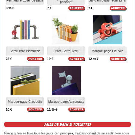
Fermeture Eclair de page
Stylo en papier Tour Eiffel
poisson"
9
€
7 €
7 €
.50
Serre-livre Plomberie
Pots Serre-livre
Marque-page Pieuvre
24 €
19 €
12
€
.50
Marque-page Crocodile
Marque-page Astronaute
10 €
11
€
.50
SALLE DE BAIN & TOILETTES
Parce qu'on se lave tous les jours (en principe), il est important de se sentir bien sous