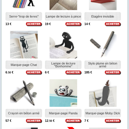
Serre-"trop de livres"
Lampe de lecture à pince
Etagère invisible
13 €
19 €
14 €
Lampe de lecture
Stylo plume en béton
Marque-page Chat
"Bonhomme"
armé
6
€
6 €
185 €
.50
Crayon en béton armé
Marque-page Panda
Marque-page Moby Dick
57 €
12
€
7 €
.50