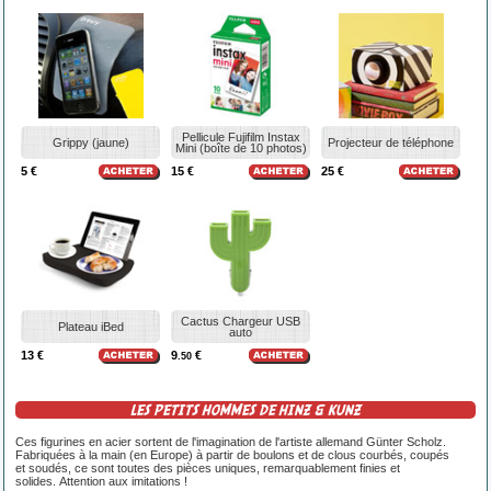
Pellicule Fujifilm Instax
Grippy (jaune)
Projecteur de téléphone
Mini (boîte de 10 photos)
5 €
15 €
25 €
Cactus Chargeur USB
Plateau iBed
auto
13 €
9
€
.50
LES PETITS HOMMES DE HINZ & KUNZ
Ces figurines en acier sortent de l'imagination de l'artiste allemand Günter Scholz.
Fabriquées à la main (en Europe) à partir de boulons et de clous courbés, coupés
et soudés, ce sont toutes des pièces uniques, remarquablement finies et
solides. Attention aux imitations !