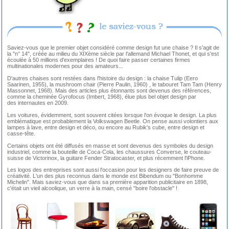
Saviez-vous que le premier objet considéré comme design fut une chaise ? Il s'agit de
la "n° 14", créée au milieu du XIXème siècle par l'allemand Michael Thonet, et qui s'est
écoulée à 50 millions d'exemplaires ! De quoi faire passer certaines firmes
multinationales modernes pour des amateurs...
D'autres chaises sont restées dans l'histoire du design : la chaise Tulip (Eero
Saarinen, 1955), la mushroom chair (Pierre Paulin, 1960) , le tabouret Tam Tam (Henry
Massonnet, 1968). Mais des articles plus étonnants sont devenus des références,
comme la cheminée Gyrofocus (Imbert, 1968), élue plus bel objet design par
des internautes en 2009.
Les voitures, évidemment, sont souvent citées lorsque l'on évoque le design. La plus
emblématique est probablement la Volkswagen Beetle. On pense aussi volontiers aux
lampes à lave, entre design et déco, ou encore au Rubik's cube, entre design et
casse-tête.
Certains objets ont été diffusés en masse et sont devenus des symboles du design
industriel, comme la bouteille de Coca-Cola, les chaussures Converse, le couteau-
suisse de Victorinox, la guitare Fender Stratocaster, et plus récemment l'iPhone.
Les logos des entreprises sont aussi l'occasion pour les designers de faire preuve de
créativité. L'un des plus reconnus dans le monde est Bibendum ou "Bonhomme
Michelin". Mais saviez-vous que dans sa première apparition publicitaire en 1898,
c'était un vieil alcoolique, un verre à la main, censé "boire l'obstacle" !