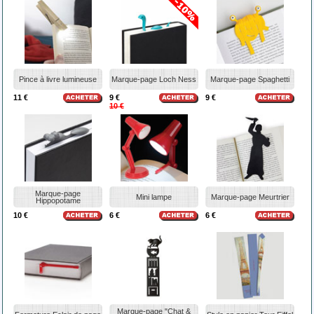
Pince à livre lumineuse
Marque-page Loch Ness
Marque-page Spaghetti
11 €
9 €
9 €
10 €
Marque-page
Mini lampe
Marque-page Meurtrier
Hippopotame
10 €
6 €
6 €
Marque-page "Chat &