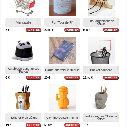
Chat organiseur de
Mini caddie
Pot "Tour de Pi"
câbles
7 €
22
€
9
€
.50
.50
Agrafeuse sans agrafe
Carnet thermique Nébula
Basket poubelle
"Panda"
6 €
20 €
21
€
.50
Pot à crayons "Tête de
Taille-crayon géant
Gomme Donald Trump
béton"
19 €
6
€
13 €
.50