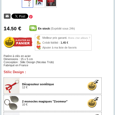
14
€
.50
En stock
(Expédié sous 24h)
Meilleur prix garanti.
Moins cher ailleurs ?
Crédit fidélité :
1.45 €
Ajouter à ma liste de favoris
Patère à clés en acier
Dimensions : 15 x 5 cm
Conception : Stilic Design (Nicolas Trüb)
Fabriqué en France
Stilic Design :
Décapsuleur soviétique
12 €
2 monocles magiques "Zoomeur"
10 €