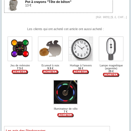
Pot à crayons "Tête de béton"
13 €
[Réf. 9955] [
$, £, CHF...
]
Les clients qui ont acheté cet article ont aussi acheté :
Jeu de mémoire
Ecureuil à noix
Horloge à l'envers
Lampe magnétique
7.5 €
9.9 €
16 €
(argentée)
29 €
Illuminateur de vélo
7 €
Les avis des Dindonautes