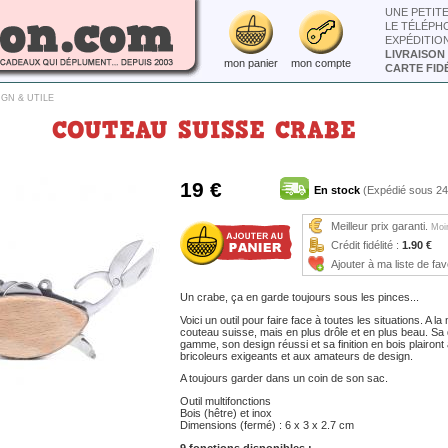
UNE PETIT
LE TÉLÉPH
EXPÉDITIO
LIVRAISON
mon panier
mon compte
CARTE FIDÉ
IGN & UTILE
COUTEAU SUISSE CRABE
19 €
En stock
(Expédié sous 24
Meilleur prix garanti.
Moin
Crédit fidélité :
1.90 €
Ajouter à ma liste de fav
Un crabe, ça en garde toujours sous les pinces...
Voici un outil pour faire face à toutes les situations. A l
couteau suisse, mais en plus drôle et en plus beau. Sa 
gamme, son design réussi et sa finition en bois plairont 
bricoleurs exigeants et aux amateurs de design.
A toujours garder dans un coin de son sac.
Outil multifonctions
Bois (hêtre) et inox
Dimensions (fermé) : 6 x 3 x 2.7 cm
9 fonctions disponibles :