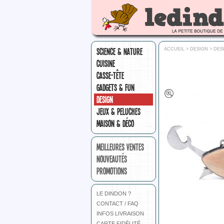
SCIENCE & NATURE
ACCUEIL
>
DESIGN
>
DES
CUISINE
CASSE-TÊTE
GADGETS & FUN
DESIGN
JEUX & PELUCHES
MAISON & DÉCO
MEILLEURES VENTES
NOUVEAUTÉS
PROMOTIONS
LE DINDON ?
CONTACT / FAQ
INFOS LIVRAISON
CARTE FIDÉLITÉ