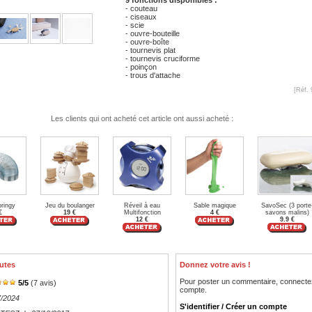
- couteau
- ciseaux
- scie
- ouvre-bouteille
- ouvre-boîte
- tournevis plat
- tournevis cruciforme
- poinçon
- trous d'attache
[Réf. 
Les clients qui ont acheté cet article ont aussi acheté :
pringy
Jeu du boulanger
Réveil à eau
Sable magique
SavoSec (3 porte
€
19 €
Multifonction
4 €
savons malins)
12 €
9.9 €
utes
Donnez votre avis !
Pour poster un commentaire, connecte
5
/
5
(
7
avis)
compte.
7/2024
S'identifier / Créer un compte