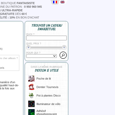
E BOUTIQUE
FANTAISISTE
ONE DU PATRON :
0 950 960 945
N
ULTRA-RAPIDE
 GRATUITE
DÈS
60 €
LITÉ : 10%
EN BON D'ACHAT
TROUVER UN CADEAU
INHABITUEL
QUOI ?
QUEL PRIX ?
h)
POUR QUI ?
s cher ailleurs ?
DANS LA MÊME RUBRIQUE
oris
DESIGN & UTILE
Poche de lit
a manière d'un
qualité haut-de-
Dentier Tournevis
à la fois aux
Pot à plantes Disco
Illuminateur de vélo
Adhésif
phosphorescent