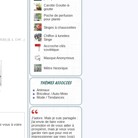
Carotte Goutte-à-
goutte
Poche de perfusion
pour plante
Singes à chaussettes
Chiffon à lunettes
Singe
9530] [
$, £, CHF...
]
Accroche-clés
soviétique
Masque Anonymous
Mètre historique
THÈMES ASSOCIÉS
Animaux
-
Bricoleur / Auto-Moto
Mode / Tendances
J'adore. Mais je suis partagée :
j'ai envie de faire votre
z-vous à votre
promotion et de vous aider à
prospérer, mais je veux vous
garder rien que pour moi et
impressionner par mes (vos)