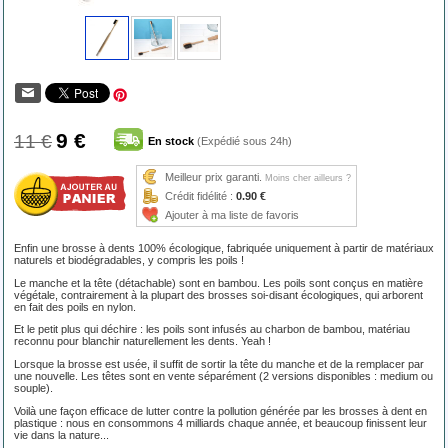
9 €
11 €
En stock
(Expédié sous 24h)
Meilleur prix garanti.
Moins cher ailleurs ?
Crédit fidélité :
0.90 €
Ajouter à ma liste de favoris
Enfin une brosse à dents 100% écologique, fabriquée uniquement à partir de matériaux
naturels et biodégradables, y compris les poils !
Le manche et la tête (détachable) sont en bambou. Les poils sont conçus en matière
végétale, contrairement à la plupart des brosses soi-disant écologiques, qui arborent
en fait des poils en nylon.
Et le petit plus qui déchire : les poils sont infusés au charbon de bambou, matériau
reconnu pour blanchir naturellement les dents. Yeah !
Lorsque la brosse est usée, il suffit de sortir la tête du manche et de la remplacer par
une nouvelle. Les têtes sont en vente séparément (2 versions disponibles : medium ou
souple).
Voilà une façon efficace de lutter contre la pollution générée par les brosses à dent en
plastique : nous en consommons 4 milliards chaque année, et beaucoup finissent leur
vie dans la nature...