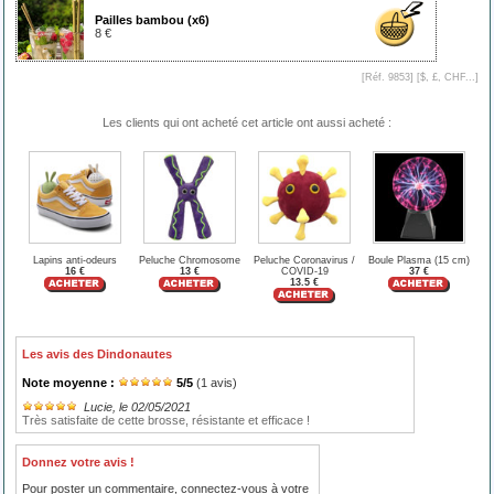
Pailles bambou (x6)
8 €
[Réf. 9853] [
$, £, CHF...
]
Les clients qui ont acheté cet article ont aussi acheté :
Lapins anti-odeurs
Peluche Chromosome
Peluche Coronavirus /
Boule Plasma (15 cm)
16 €
13 €
COVID-19
37 €
13.5 €
Les avis des Dindonautes
Note moyenne :
5
/
5
(
1
avis)
Lucie
, le 02/05/2021
Très satisfaite de cette brosse, résistante et efficace !
Donnez votre avis !
Pour poster un commentaire, connectez-vous à votre