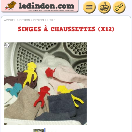
ACCUEIL
>
DESIGN
>
DESIGN & UTILE
SINGES À CHAUSSETTES (X12)