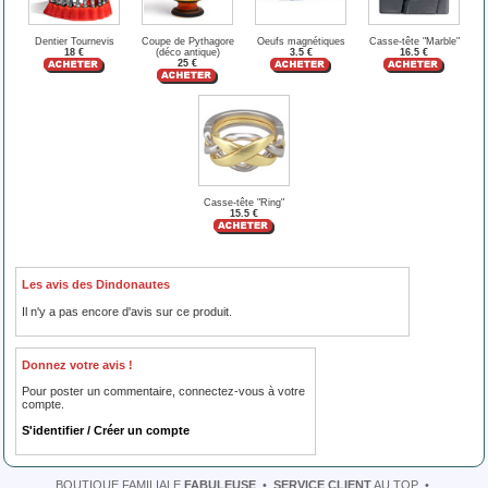
Dentier Tournevis
Coupe de Pythagore
Oeufs magnétiques
Casse-tête "Marble"
18 €
(déco antique)
3.5 €
16.5 €
25 €
Casse-tête "Ring"
15.5 €
Les avis des Dindonautes
Il n'y a pas encore d'avis sur ce produit.
Donnez votre avis !
Pour poster un commentaire, connectez-vous à votre
compte.
S'identifier / Créer un compte
BOUTIQUE FAMILIALE
FABULEUSE
•
SERVICE CLIENT
AU TOP
•