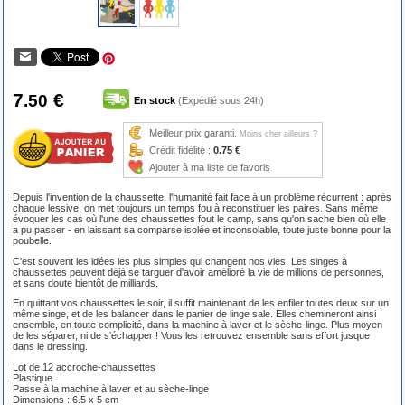
7
€
.50
En stock
(Expédié sous 24h)
Meilleur prix garanti.
Moins cher ailleurs ?
Crédit fidélité :
0.75 €
Ajouter à ma liste de favoris
Depuis l'invention de la chaussette, l'humanité fait face à un problème récurrent : après
chaque lessive, on met toujours un temps fou à reconstituer les paires. Sans même
évoquer les cas où l'une des chaussettes fout le camp, sans qu'on sache bien où elle
a pu passer - en laissant sa comparse isolée et inconsolable, toute juste bonne pour la
poubelle.
C'est souvent les idées les plus simples qui changent nos vies. Les singes à
chaussettes peuvent déjà se targuer d'avoir amélioré la vie de millions de personnes,
et sans doute bientôt de milliards.
En quittant vos chaussettes le soir, il suffit maintenant de les enfiler toutes deux sur un
même singe, et de les balancer dans le panier de linge sale. Elles chemineront ainsi
ensemble, en toute complicité, dans la machine à laver et le sèche-linge. Plus moyen
de les séparer, ni de s'échapper ! Vous les retrouvez ensemble sans effort jusque
dans le dressing.
Lot de 12 accroche-chaussettes
Plastique
Passe à la machine à laver et au sèche-linge
Dimensions : 6.5 x 5 cm