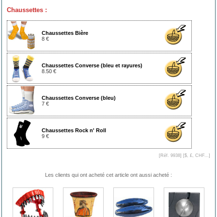
Chaussettes :
Chaussettes Bière
8 €
Chaussettes Converse (bleu et rayures)
8.50 €
Chaussettes Converse (bleu)
7 €
Chaussettes Rock n' Roll
9 €
[Réf. 9938] [
$, £, CHF...
]
Les clients qui ont acheté cet article ont aussi acheté :