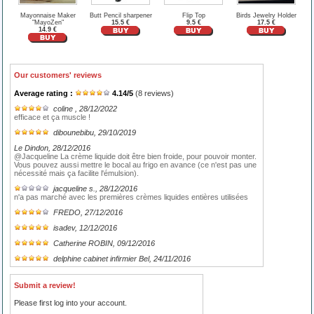
Mayonnaise Maker
Butt Pencil sharpener
Flip Top
Birds Jewelry Holder
"MayoZen"
15.5 €
9.5 €
17.5 €
14.9 €
Our customers' reviews
Average rating :
4.14
/
5
(
8
reviews)
coline
, 28/12/2022
efficace et ça muscle !
dibounebibu
, 29/10/2019
Le Dindon
, 28/12/2016
@Jacqueline La crème liquide doit être bien froide, pour pouvoir monter.
Vous pouvez aussi mettre le bocal au frigo en avance (ce n'est pas une
nécessité mais ça facilite l'émulsion).
jacqueline s.
, 28/12/2016
n'a pas marché avec les premières crèmes liquides entières utilisées
FREDO
, 27/12/2016
isadev
, 12/12/2016
Catherine ROBIN
, 09/12/2016
delphine cabinet infirmier Bel
, 24/11/2016
Submit a review!
Please first log into your account.