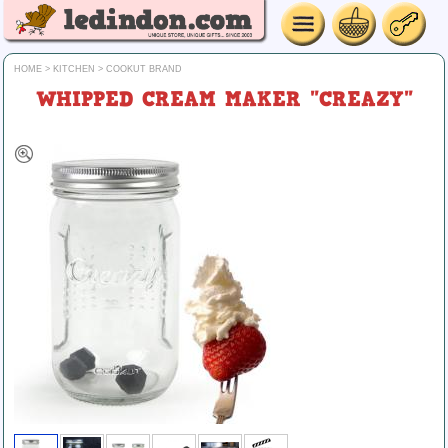
HOME
>
KITCHEN
>
COOKUT BRAND
WHIPPED CREAM MAKER "CREAZY"