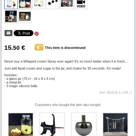
15
€
.50
This item is discontinued
Never buy a Whipped cream Spray ever again! It's so much better when it is fresh...
Just add liquid cream and sugar in the jar, and shake for 30 seconds. It's ready!
Includes:
- a glass jar (75 cl - 16 x 8 x 8 cm)
- a metal lid
- 3 magic silicone balls
[Ref. 9524] [
$, £, CHF...
]
Customers who bought this item also bought: