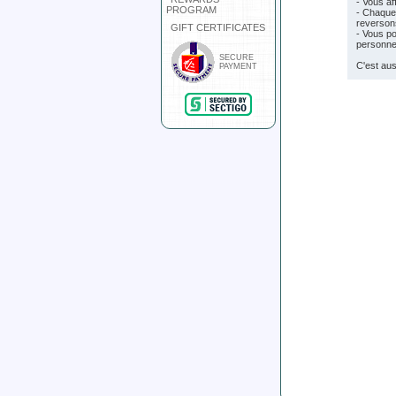
- Vous af
PROGRAM
- Chaque
reverso
GIFT CERTIFICATES
- Vous po
personnel
SECURE
C'est aus
PAYMENT