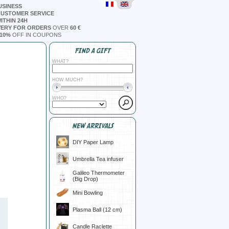
USINESS
CUSTOMER SERVICE
ITHIN 24H
VERY FOR ORDERS
OVER
60 €
10%
OFF IN COUPONS
FIND A GIFT
WHAT?
HOW MUCH?
WHO?
NEW ARRIVALS
DIY Paper Lamp
Umbrella Tea infuser
Galileo Thermometer
(Big Drop)
Mini Bowling
Plasma Ball (12 cm)
Candle Raclette