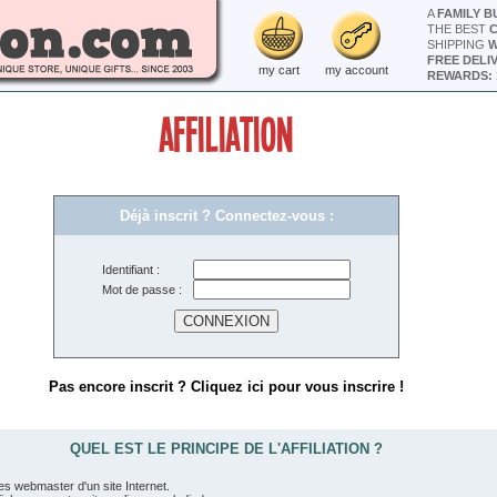
A
FAMILY B
THE BEST
SHIPPING
W
FREE DELI
my cart
my account
REWARDS: 
AFFILIATION
Déjà inscrit ? Connectez-vous :
Identifiant :
Mot de passe :
Pas encore inscrit ? Cliquez ici pour vous inscrire !
QUEL EST LE PRINCIPE DE L'AFFILIATION ?
es webmaster d'un site Internet.