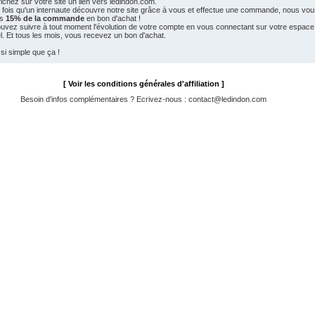
fichez sur votre site un lien vers ledindon.com.
 fois qu'un internaute découvre notre site grâce à vous et effectue une commande, nous vou
ns
15% de la commande
en bon d'achat !
uvez suivre à tout moment l'évolution de votre compte en vous connectant sur votre espace
. Et tous les mois, vous recevez un bon d'achat.
si simple que ça !
[ Voir les conditions générales d'affiliation ]
Besoin d'infos complémentaires ? Ecrivez-nous : contact@ledindon.com