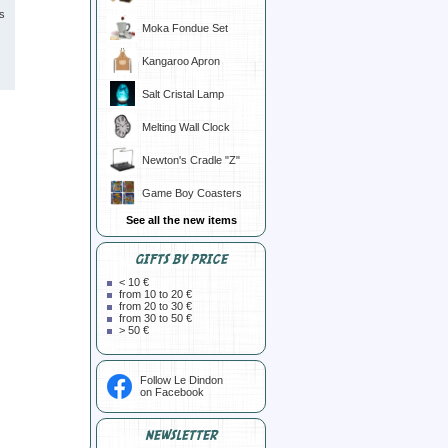
s
Moka Fondue Set
Kangaroo Apron
Salt Cristal Lamp
Melting Wall Clock
Newton's Cradle "Z"
Game Boy Coasters
See all the new items
GIFTS BY PRICE
< 10 €
from 10 to 20 €
from 20 to 30 €
from 30 to 50 €
> 50 €
Follow Le Dindon
on Facebook
NEWSLETTER