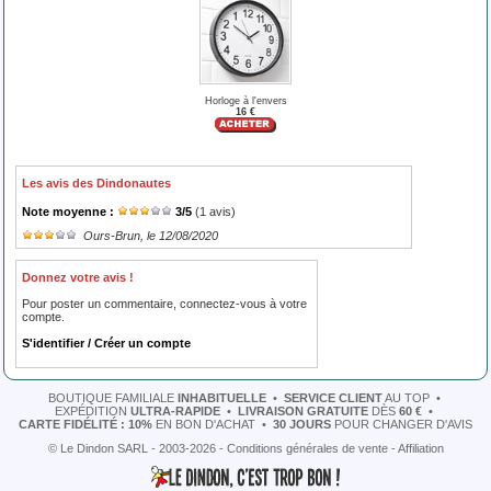
Horloge à l'envers
16 €
Les avis des Dindonautes
Note moyenne :
3
/
5
(
1
avis)
Ours-Brun
, le 12/08/2020
Donnez votre avis !
Pour poster un commentaire, connectez-vous à votre
compte.
S'identifier / Créer un compte
BOUTIQUE FAMILIALE
INHABITUELLE
•
SERVICE CLIENT
AU TOP
•
EXPÉDITION
ULTRA-RAPIDE
•
LIVRAISON GRATUITE
DÈS
60 €
•
CARTE FIDÉLITÉ : 10%
EN BON D'ACHAT
•
30 JOURS
POUR CHANGER D'AVIS
© Le Dindon SARL - 2003-2026 -
Conditions générales de vente
-
Affiliation