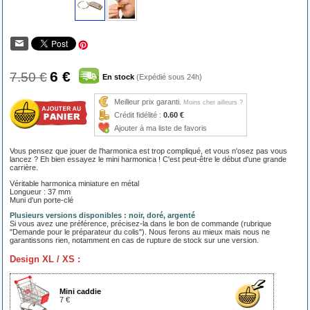
6 €
7.50 €
En stock
(Expédié sous 24h)
Meilleur prix garanti.
Moins cher ailleurs ?
Crédit fidélité :
0.60 €
Ajouter à ma liste de favoris
Vous pensez que jouer de l'harmonica est trop compliqué, et vous n'osez pas vous
lancez ? Eh bien essayez le mini harmonica ! C'est peut-être le début d'une grande
carrière.
Véritable harmonica miniature en métal
Longueur : 37 mm
Muni d'un porte-clé
Plusieurs versions disponibles : noir, doré, argenté
Si vous avez une préférence, précisez-la dans le bon de commande (rubrique
"Demande pour le préparateur du colis"). Nous ferons au mieux mais nous ne
garantissons rien, notamment en cas de rupture de stock sur une version.
Design XL / XS :
Mini caddie
7 €