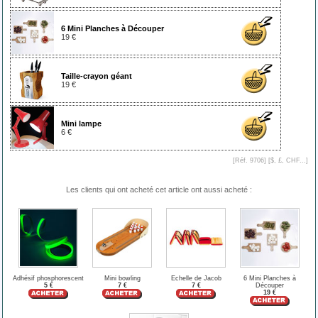
6 Mini Planches à Découper
19 €
Taille-crayon géant
19 €
Mini lampe
6 €
[Réf. 9706] [
$, £, CHF...
]
Les clients qui ont acheté cet article ont aussi acheté :
Adhésif phosphorescent
Mini bowling
Echelle de Jacob
6 Mini Planches à
5 €
7 €
7 €
Découper
19 €