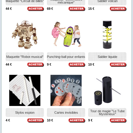
Maquette "Circuit de billes"
Sablier volcan
mécanique"
44 €
69 €
15 €
Maquette "Robot musical"
Punching-ball pour enfants
Sablier liquide
44 €
9 €
10 €
Tour de magie "Le Tube
Stylos espion
Cartes invisibles
Mystérieux"
4 €
10 €
9 €