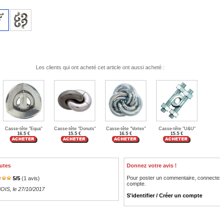
Les clients qui ont acheté cet article ont aussi acheté :
Casse-tête "Equa"
Casse-tête "Donuts"
Casse-tête "Vortex"
Casse-tête "U&U"
16.5 €
15.5 €
16.5 €
15.5 €
utes
Donnez votre avis !
Pour poster un commentaire, connecte
5
/
5
(
1
avis)
compte.
BOIS
, le 27/10/2017
S'identifier / Créer un compte