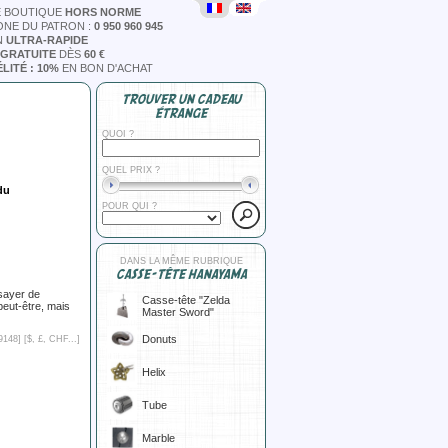
E BOUTIQUE
HORS NORME
ONE DU PATRON :
0 950 960 945
N
ULTRA-RAPIDE
 GRATUITE
DÈS
60 €
LITÉ : 10%
EN BON D'ACHAT
TROUVER UN CADEAU
ÉTRANGE
QUOI ?
QUEL PRIX ?
du
POUR QUI ?
DANS LA MÊME RUBRIQUE
CASSE-TÊTE HANAYAMA
sayer de
Casse-tête "Zelda
eut-être, mais
Master Sword"
Donuts
9148] [
$, £, CHF...
]
Helix
Tube
Marble