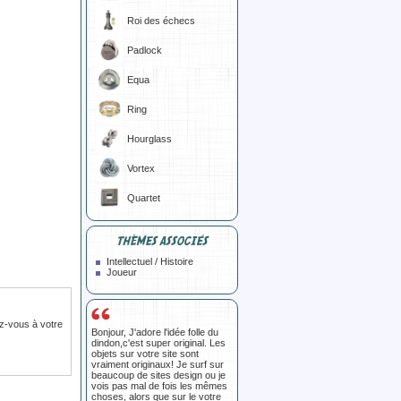
Roi des échecs
Padlock
Equa
Ring
Hourglass
Vortex
Quartet
THÈMES ASSOCIÉS
Intellectuel / Histoire
Joueur
z-vous à votre
Bonjour, J'adore l'idée folle du
dindon,c'est super original. Les
objets sur votre site sont
vraiment originaux! Je surf sur
beaucoup de sites design ou je
vois pas mal de fois les mêmes
choses, alors que sur le votre