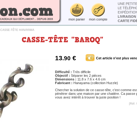
UNE PETIT
LE TÉLÉPH
EXPÉDITIO
LIVRAISON
mon panier
mon compte
CARTE FIDÉ
>
CASSE-TÊTE HANAYAMA
CASSE-TÊTE "BAROQ"
13
€
.90
Cet article n'est plus ven
Difficulté :
Très difficile
Objectif :
Séparer les 2 pièces
Dimensions :
11.8 x 7.6 x 4.6 cm
Fabricant :
Hanayama (collection Huzzle)
Chercher la solution de ce casse-tête, c'est comme es
pénétrer dans une maison par une chatière. Ca passe p
vous avez intérêt à trouver la juste position !
[Réf. 