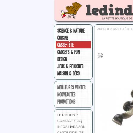
SCIENCE & NATURE
ACCUEIL
>
CASSE-TÊTE
CUISINE
CASSE-TÊTE
GADGETS & FUN
DESIGN
JEUX & PELUCHES
MAISON & DÉCO
MEILLEURES VENTES
NOUVEAUTÉS
PROMOTIONS
LE DINDON ?
CONTACT / FAQ
INFOS LIVRAISON
CARTE FIDÉLITÉ