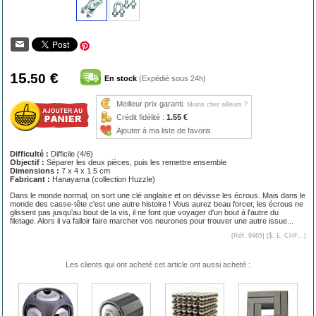
15
€
.50
En stock
(Expédié sous 24h)
Meilleur prix garanti.
Moins cher ailleurs ?
Crédit fidélité :
1.55 €
Ajouter à ma liste de favoris
Difficulté :
Difficile (4/6)
Objectif :
Séparer les deux pièces, puis les remettre ensemble
Dimensions :
7 x 4 x 1.5 cm
Fabricant :
Hanayama (collection Huzzle)
Dans le monde normal, on sort une clé anglaise et on dévisse les écrous. Mais dans le
monde des casse-tête c'est une autre histoire ! Vous aurez beau forcer, les écrous ne
glissent pas jusqu'au bout de la vis, il ne font que voyager d'un bout à l'autre du
filetage. Alors il va falloir faire marcher vos neurones pour trouver une autre issue...
[Réf. 9465] [
$, £, CHF...
]
Les clients qui ont acheté cet article ont aussi acheté :