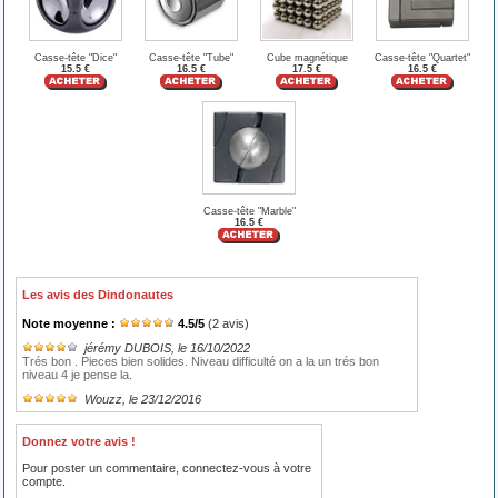
Casse-tête "Dice"
Casse-tête "Tube"
Cube magnétique
Casse-tête "Quartet"
15.5 €
16.5 €
17.5 €
16.5 €
Casse-tête "Marble"
16.5 €
Les avis des Dindonautes
Note moyenne :
4.5
/
5
(
2
avis)
jérémy DUBOIS
, le 16/10/2022
Trés bon . Pieces bien solides. Niveau difficulté on a la un trés bon
niveau 4 je pense la.
Wouzz
, le 23/12/2016
Donnez votre avis !
Pour poster un commentaire, connectez-vous à votre
compte.