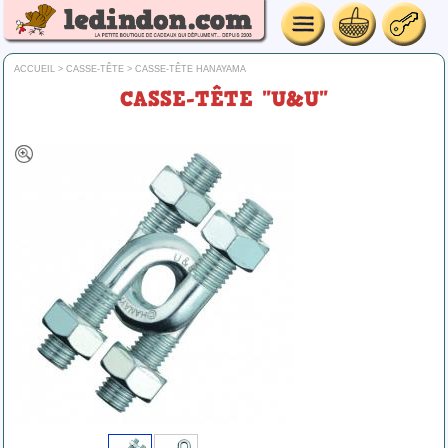
ACCUEIL
>
CASSE-TÊTE
>
CASSE-TÊTE HANAYAMA
CASSE-TÊTE "U&U"