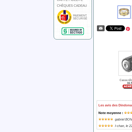
CHÈQUES CADEAU
PAIEMENT
SÉCURISÉ
Casse-têt
16.
Les avis des Dindona
Note moyenne :
gabriel BO
I-chan
, le 