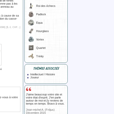
it de fortes
ienne pas à les
Roi des échecs
 anneau au
Padlock
s à cause de sa
lation du casse-
Equa
9396] [
$, £, CHF...
]
Hourglass
Vortex
Quartet
Trinity
THÈMES ASSOCIÉS
vé
Intellectuel / Histoire
Joueur
J'aime beaucoup votre site et
z-vous à votre
votre état d'esprit. J'en parle
autour de moi et j'y reviens de
temps en temps. Bravo à vous.
Jean-michel A. (Fréjus)
Décembre 2015