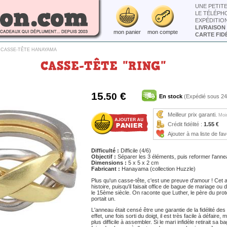
UNE PETIT
LE TÉLÉPH
EXPÉDITIO
LIVRAISON
mon panier
mon compte
CARTE FIDÉ
>
CASSE-TÊTE HANAYAMA
CASSE-TÊTE "RING"
15
€
.50
En stock
(Expédié sous 24
Meilleur prix garanti.
Moin
Crédit fidélité :
1.55 €
Ajouter à ma liste de fav
Difficulté :
Difficile (4/6)
Objectif :
Séparer les 3 éléments, puis reformer l'ann
Dimensions :
5 x 5 x 2 cm
Fabricant :
Hanayama (collection Huzzle)
Plus qu'un casse-tête, c'est une preuve d'amour ! Cet
histoire, puisqu'il faisait office de bague de mariage ou d
le 15ème siècle. On raconte que Luther, le père du pro
portait un.
L'anneau était censé être une garantie de la fidélité de
effet, une fois sorti du doigt, il est très facile à défaire
plus difficile à assembler. Si le mari infidèle retirait sa b