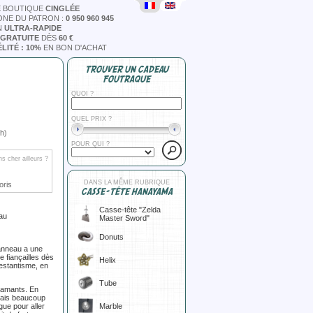
E BOUTIQUE
CINGLÉE
ONE DU PATRON :
0 950 960 945
N
ULTRA-RAPIDE
 GRATUITE
DÈS
60 €
LITÉ : 10%
EN BON D'ACHAT
TROUVER UN CADEAU
FOUTRAQUE
QUOI ?
QUEL PRIX ?
h)
POUR QUI ?
s cher ailleurs ?
DANS LA MÊME RUBRIQUE
oris
CASSE-TÊTE HANAYAMA
Casse-tête "Zelda
eau
Master Sword"
Donuts
 anneau a une
e fiançailles dès
Helix
testantisme, en
Tube
s amants. En
, mais beaucoup
Marble
ague pour aller