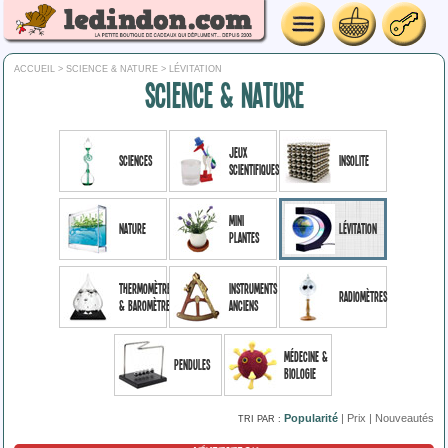
ACCUEIL
>
SCIENCE & NATURE
> LÉVITATION
SCIENCE & NATURE
Jeux
Sciences
Insolite
scientifiques
Mini
Nature
Lévitation
plantes
Thermomètres
Instruments
Radiomètres
& baromètres
anciens
Médecine &
Pendules
biologie
Popularité
|
Prix
|
Nouveautés
TRI PAR :