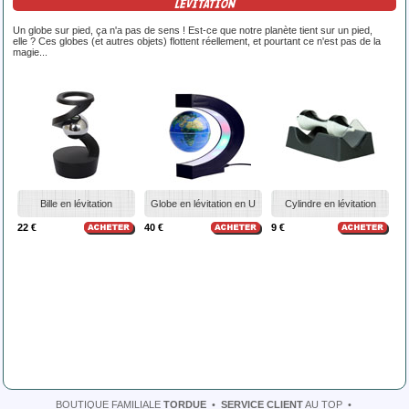
LÉVITATION
Un globe sur pied, ça n'a pas de sens ! Est-ce que notre planète tient sur un pied,
elle ? Ces globes (et autres objets) flottent réellement, et pourtant ce n'est pas de la
magie...
Bille en lévitation
Globe en lévitation en U
Cylindre en lévitation
22 €
40 €
9 €
BOUTIQUE FAMILIALE
TORDUE
•
SERVICE CLIENT
AU TOP
•