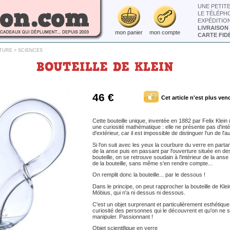
UNE PETIT
LE TÉLÉPH
EXPÉDITIO
LIVRAISON
mon panier
mon compte
CARTE FIDÉ
ATURE
>
SCIENCES
BOUTEILLE DE KLEIN
46 €
Cet article n'est plus ven
Cette bouteille unique, inventée en 1882 par Felix Klein
une curiosité mathématique : elle ne présente pas d'inté
d'extérieur, car il est impossible de distinguer l'un de l'au
Si l'on suit avec les yeux la courbure du verre en partan
de la anse puis en passant par l'ouverture située en de
bouteille, on se retrouve soudain à l'intérieur de la anse p
de la bouteille, sans même s'en rendre compte...
On remplit donc la bouteille... par le dessous !
Dans le principe, on peut rapprocher la bouteille de Kle
Möbius, qui n'a ni dessus ni dessous.
C'est un objet surprenant et particulièrement esthétique, 
curiosité des personnes qui le découvrent et qu'on ne 
manipuler. Passionnant !
Objet scientifique en verre