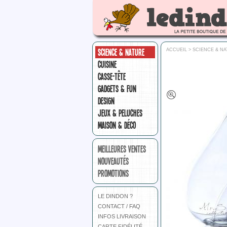
SCIENCE & NATURE
ACCUEIL
>
SCIENCE & N
CUISINE
CASSE-TÊTE
GADGETS & FUN
DESIGN
JEUX & PELUCHES
MAISON & DÉCO
MEILLEURES VENTES
NOUVEAUTÉS
PROMOTIONS
LE DINDON ?
CONTACT / FAQ
INFOS LIVRAISON
CARTE FIDÉLITÉ