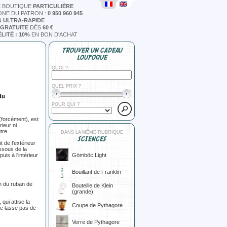
E BOUTIQUE
PARTICULIÈRE
ONE DU PATRON :
0 950 960 945
N
ULTRA-RAPIDE
 GRATUITE
DÈS
60 €
LITÉ : 10%
EN BON D'ACHAT
TROUVER UN CADEAU
LOUFOQUE
QUOI ?
QUEL PRIX ?
du
POUR QUI ?
 (forcément), est
rieur ni
tre.
DANS LA MÊME RUBRIQUE
SCIENCES
t de l'extérieur
ssous de la
uis à l'intérieur
Gömböc Light
Bouillant de Franklin
in du ruban de
Bouteille de Klein
(grande)
qui attise la
Coupe de Pythagore
se lasse pas de
Verre de Pythagore