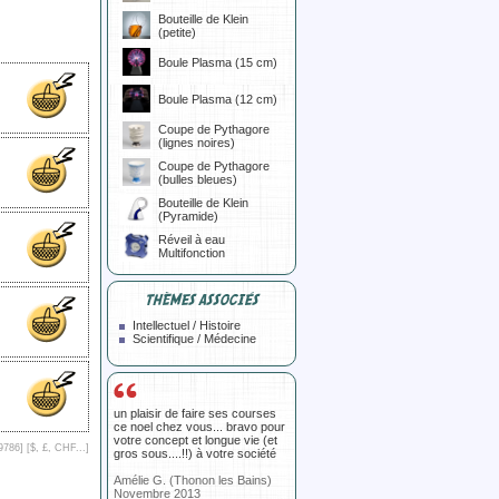
Bouteille de Klein
(petite)
Boule Plasma (15 cm)
Boule Plasma (12 cm)
Coupe de Pythagore
(lignes noires)
Coupe de Pythagore
(bulles bleues)
Bouteille de Klein
(Pyramide)
Réveil à eau
Multifonction
THÈMES ASSOCIÉS
Intellectuel / Histoire
Scientifique / Médecine
un plaisir de faire ses courses
ce noel chez vous... bravo pour
votre concept et longue vie (et
9786] [
$, £, CHF...
]
gros sous....!!) à votre société
Amélie G. (Thonon les Bains)
Novembre 2013