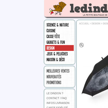
SCIENCE & NATURE
ACCUEIL
>
DESIGN
>
DES
CUISINE
CASSE-TÊTE
GADGETS & FUN
DESIGN
JEUX & PELUCHES
MAISON & DÉCO
MEILLEURES VENTES
NOUVEAUTÉS
PROMOTIONS
LE DINDON ?
CONTACT / FAQ
INFOS LIVRAISON
CARTE FIDÉLITÉ