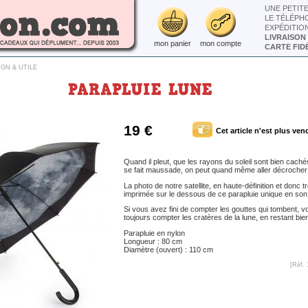
UNE PETIT
LE TÉLÉPH
EXPÉDITIO
LIVRAISON
mon panier
mon compte
CARTE FIDÉ
IGN & UTILE
PARAPLUIE LUNE
19 €
Cet article n'est plus ven
Quand il pleut, que les rayons du soleil sont bien cach
se fait maussade, on peut quand même aller décrocher 
La photo de notre satellite, en haute-définition et donc tr
imprimée sur le dessous de ce parapluie unique en son
Si vous avez fini de compter les gouttes qui tombent, 
toujours compter les cratères de la lune, en restant bien 
Parapluie en nylon
Longueur : 80 cm
Diamètre (ouvert) : 110 cm
[Réf. 