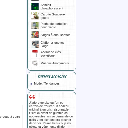
Adhésif
phosphorescent
Carotte Goutte-à-
goutte
Poche de perfusion
pour plante
Singes à chaussettes
Chiffon à lunettes
Singe
Accroche-clés
soviétique
Masque Anonymous
THÈMES ASSOCIÉS
Mode / Tendances
J'adore ce site ou l'on est
certain de trouver un cadeau
original à un prix raisonnable.
C'est excitant de guetter les
nouveautés, on se demande ce
z-vous à votre
qu'ils vont bien encore pouvoir
dénicher. J'aime beaucoup les
objets et vêtements dindon