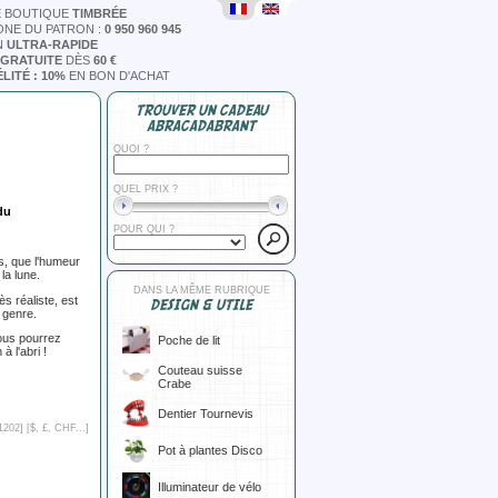
E BOUTIQUE
TIMBRÉE
ONE DU PATRON :
0 950 960 945
N
ULTRA-RAPIDE
 GRATUITE
DÈS
60 €
LITÉ : 10%
EN BON D'ACHAT
TROUVER UN CADEAU
ABRACADABRANT
QUOI ?
QUEL PRIX ?
du
POUR QUI ?
és, que l'humeur
la lune.
DANS LA MÊME RUBRIQUE
ès réaliste, est
DESIGN & UTILE
 genre.
vous pourrez
Poche de lit
à l'abri !
Couteau suisse
Crabe
Dentier Tournevis
1202] [
$, £, CHF...
]
Pot à plantes Disco
Illuminateur de vélo