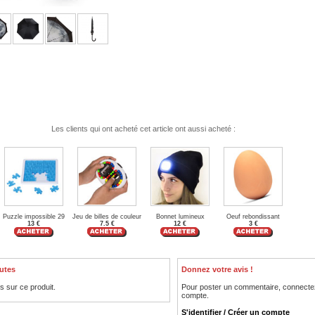
Les clients qui ont acheté cet article ont aussi acheté :
Puzzle impossible 29
Jeu de billes de couleur
Bonnet lumineux
Oeuf rebondissant
13 €
7.5 €
12 €
3 €
utes
Donnez votre avis !
is sur ce produit.
Pour poster un commentaire, connecte
compte.
S'identifier / Créer un compte