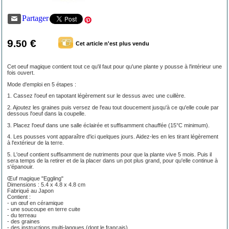
Partager
9
€
.50
Cet article n'est plus vendu
Cet oeuf magique contient tout ce qu'il faut pour qu'une plante y pousse à l'intérieur une
fois ouvert.
Mode d'emploi en 5 étapes :
1. Cassez l'oeuf en tapotant légèrement sur le dessus avec une cuillère.
2. Ajoutez les graines puis versez de l'eau tout doucement jusqu'à ce qu'elle coule par
dessous l'oeuf dans la coupelle.
3. Placez l'oeuf dans une salle éclairée et suffisamment chauffée (15°C minimum).
4. Les pousses vont apparaître d'ici quelques jours. Aidez-les en les tirant légèrement
à l'extérieur de la terre.
5. L'oeuf contient suffisamment de nutriments pour que la plante vive 5 mois. Puis il
sera temps de la retirer et de la placer dans un pot plus grand, pour qu'elle continue à
s'épanouir.
Œuf magique "Eggling"
Dimensions : 5.4 x 4.8 x 4.8 cm
Fabriqué au Japon
Contient :
- un œuf en céramique
- une soucoupe en terre cuite
- du terreau
- des graines
- des instructions multi-langues (dont le français)