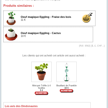
Produits similaires :
Oeuf magique Eggling - Fraise des bois
11 €
Oeuf magique Eggling - Cactus
10 €
[Réf. 9562] [
$, £, CHF...
]
Les clients qui ont acheté cet article ont aussi acheté :
Mini-pot Trèfle à 4
Bouillant de Franklin
feuilles
10 €
5 €
Les avis des Dindonautes