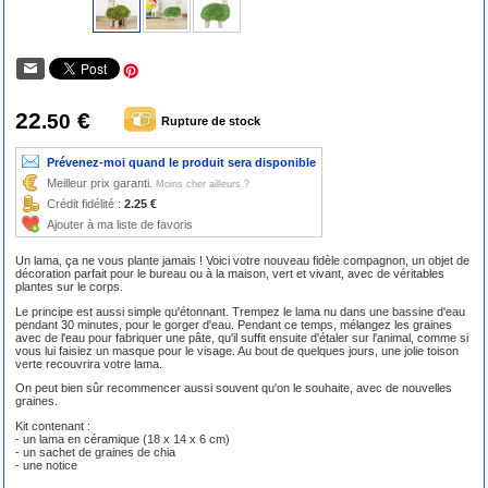
22
€
.50
Rupture de stock
Prévenez-moi quand le produit sera disponible
Meilleur prix garanti.
Moins cher ailleurs ?
Crédit fidélité :
2.25 €
Ajouter à ma liste de favoris
Un lama, ça ne vous plante jamais ! Voici votre nouveau fidèle compagnon, un objet de
décoration parfait pour le bureau ou à la maison, vert et vivant, avec de véritables
plantes sur le corps.
Le principe est aussi simple qu'étonnant. Trempez le lama nu dans une bassine d'eau
pendant 30 minutes, pour le gorger d'eau. Pendant ce temps, mélangez les graines
avec de l'eau pour fabriquer une pâte, qu'il suffit ensuite d'étaler sur l'animal, comme si
vous lui faisiez un masque pour le visage. Au bout de quelques jours, une jolie toison
verte recouvrira votre lama.
On peut bien sûr recommencer aussi souvent qu'on le souhaite, avec de nouvelles
graines.
Kit contenant :
- un lama en céramique (18 x 14 x 6 cm)
- un sachet de graines de chia
- une notice