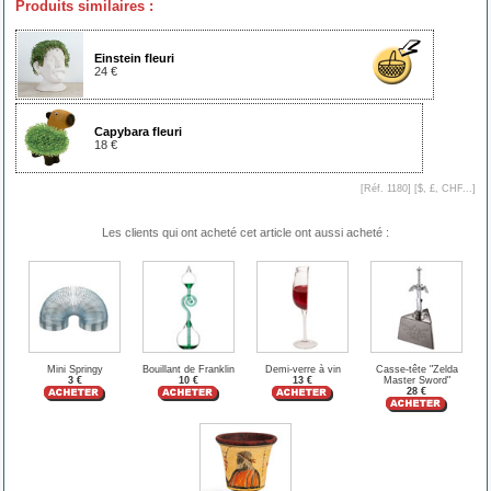
Produits similaires :
Einstein fleuri
24 €
Capybara fleuri
18 €
[Réf. 1180] [
$, £, CHF...
]
Les clients qui ont acheté cet article ont aussi acheté :
Mini Springy
Bouillant de Franklin
Demi-verre à vin
Casse-tête "Zelda
3 €
10 €
13 €
Master Sword"
28 €