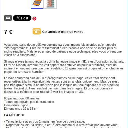
7 €
Cet article n'est plus vendu
Vous avez sans doute déjà vu quelque part ces images bizarroïdes qu'on appelle
"stéréogrammes". Elles ne ressemblent à rien, sinon à une série de motifs plus ou
moins réguliers. Mais avec un peu de patience et de technique, elles vous offrent une
vision en 3 dimensions.
Si vous n'avez jamais réussi à voir la fameuse image en 3D, c'est l'occasion ou jamais.
Et foi de Dindon, lorsque l'on voit apparaître cette vision pour la première, c'est un
moment émouvant, presque une révélation. Et après, on est drogué et on enchaîne les
pages du livre sans s'arrêter.
Le livre comprend plus de 60 stéréogrammes pleine page, et les "solutions" sont
répertoriées à la fin. Attention : les textes sont en anglais uniquement. Mais ce n'est
pas très grave si vous ne maîtrisez pas la langue de Shakespeare car il y a peu de
textes, l'intérêt du livre résidant bien sûr dans les images. Et on vous donne ci-
dessous la méthode pour réussir à voir les images en 3D.
80 pages, dont 60 images
Textes en anglais, pas de traduction
Couverture rigide
Dimensions : 19 x 13 cm
LA MÉTHODE
- Tenez le livre avec vos 2 mains, en face de votre visage.
- Regardez au loin, "à l'infini", c'est-à-dire comme si le livre n'était pas devant vous.