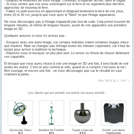
- Eloignez-le lentement de votre visage. Continuez à regarder au loin, dans le vague.
- Si vous sentez que vos yeux convergent sur le livre et ne regardent plus derrière,
approchez de nouveau le livre.
- Faites ce petit exercice en approchant et éloignant lentement le livre de vos yeux,
entre 10 et 30 cm, jusqu'à que vous ayez le "flash" et que l'image apparaisse.
Ne vous découragez pas si l'image n'apparaît pas tout de suite. Cela prend souvent de
longues minutes, et même de longues heures, avant de voir apparaître une première
image en 3D.
Quelques astuces si vous n'y arrivez pas :
- Essayez avec une autre image, car certains individus voient certaines images mieux
que d'autres. Mais ne changez pas d'image toutes les minutes cependant, car il faut du
temps pour arriver à maîtriser la technique.
- Reposez-vous et essayez un peu plus tard. Le stress ou l'envie de réussir diminuent
vos capacités.
Et lorsque que vous aurez réussi à voir une image en 3D une fois, il sera facile de voir
toutes les autres. C'est un peu comme le vélo, quand on a compris c'est pour la vie !
Bon courage, et encore une fois : ne vous découragez pas car le résultat en vaut
vraiment la peine...
[Réf. 8874] [
$, £, CHF...
]
Les clients qui ont acheté cet article ont aussi acheté :
Gyroscope Tedco
Bouillant de Franklin
Toupie à bascule
Distrib' cure-dents
11 €
10 €
9.5 €
Haltérophile