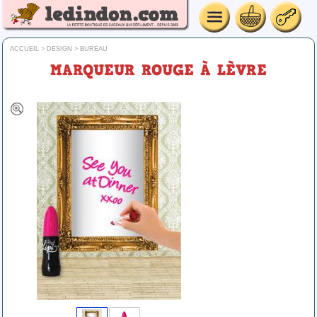
ACCUEIL
>
DESIGN
>
BUREAU
MARQUEUR ROUGE À LÈVRE