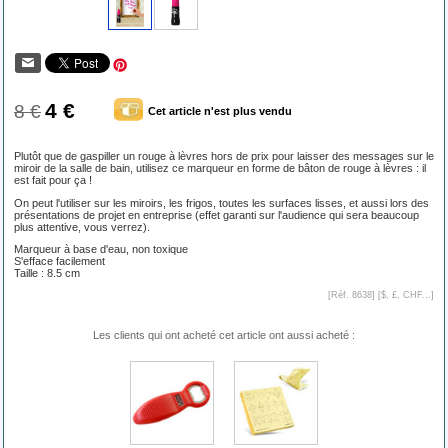
4 €
8 €
Cet article n'est plus vendu
Plutôt que de gaspiller un rouge à lèvres hors de prix pour laisser des messages sur le
miroir de la salle de bain, utilisez ce marqueur en forme de bâton de rouge à lèvres : il
est fait pour ça !
On peut l'utiliser sur les miroirs, les frigos, toutes les surfaces lisses, et aussi lors des
présentations de projet en entreprise (effet garanti sur l'audience qui sera beaucoup
plus attentive, vous verrez).
Marqueur à base d'eau, non toxique
S'efface facilement
Taille : 8.5 cm
[Réf. 8638] [
$, £, CHF...
]
Les clients qui ont acheté cet article ont aussi acheté :