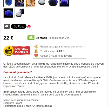
22 €
En stock
(Expédié sous 24h)
Meilleur prix garanti.
Moins cher ailleurs ?
Crédit fidélité :
2.20 €
Ajouter à ma liste de favoris
Grâce à la combinaison de 2 miroirs de réflectivité différente entre lesquels se trouvent
des LEDs de couleur, ce miroir fascinant donne une incroyable impression d'infini.
Comment ça marche ?
Le miroir du fond reflète la lumière à 100% (comme un miroir classique) alors que le
miroir de devant ne la reflète qu'à 50%. Ce dernier renvoie donc 50% des rayons
lumineux vers le miroir du fond, qui lui renvoie la totalité, et ainsi de suite. D'où cette
impression d'infini.
En pratique, lorsqu'on se place en face du miroir Infinity, on a l'impression d'être
introduit dans un tunnel sans fin qui se perd dans le cyberespace !
Miroir avec impression d'infini
Diamètre 23 cm
Fonctionne avec 3 piles AA (non fournies)