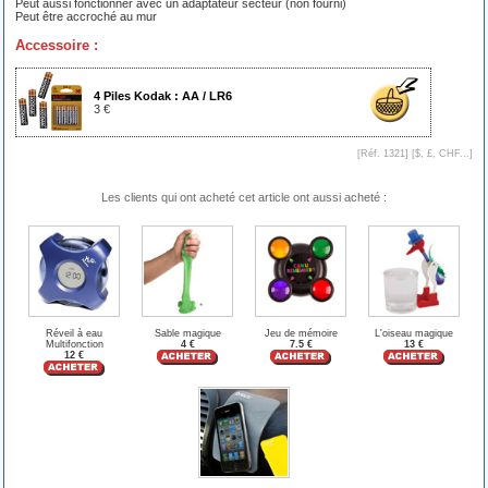
Peut aussi fonctionner avec un adaptateur secteur (non fourni)
Peut être accroché au mur
Accessoire :
4 Piles Kodak : AA / LR6
3 €
[Réf. 1321] [
$, £, CHF...
]
Les clients qui ont acheté cet article ont aussi acheté :
Réveil à eau
Sable magique
Jeu de mémoire
L'oiseau magique
Multifonction
4 €
7.5 €
13 €
12 €