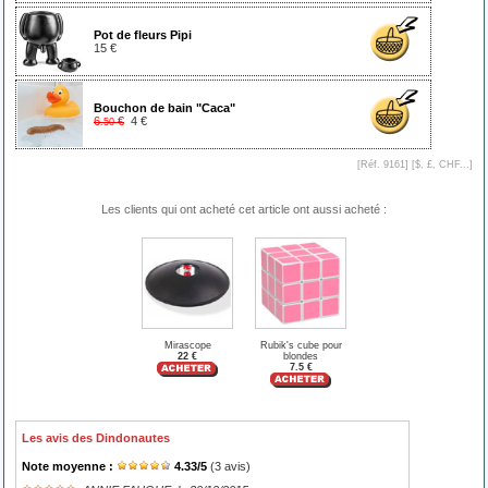
Pot de fleurs Pipi
15 €
Bouchon de bain "Caca"
6
€
4 €
.50
[Réf. 9161] [
$, £, CHF...
]
Les clients qui ont acheté cet article ont aussi acheté :
Mirascope
Rubik's cube pour
22 €
blondes
7.5 €
Les avis des Dindonautes
Note moyenne :
4.33
/
5
(
3
avis)