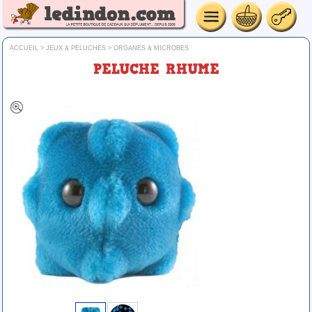
ACCUEIL
>
JEUX & PELUCHES
>
ORGANES & MICROBES
PELUCHE RHUME