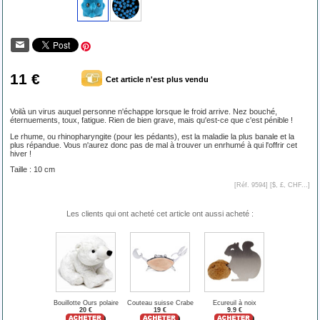
11 €
Cet article n'est plus vendu
Voilà un virus auquel personne n'échappe lorsque le froid arrive. Nez bouché,
éternuements, toux, fatigue. Rien de bien grave, mais qu'est-ce que c'est pénible !
Le rhume, ou rhinopharyngite (pour les pédants), est la maladie la plus banale et la
plus répandue. Vous n'aurez donc pas de mal à trouver un enrhumé à qui l'offrir cet
hiver !
Taille : 10 cm
[Réf. 9594] [
$, £, CHF...
]
Les clients qui ont acheté cet article ont aussi acheté :
Bouillotte Ours polaire
Couteau suisse Crabe
Ecureuil à noix
20 €
19 €
9.9 €