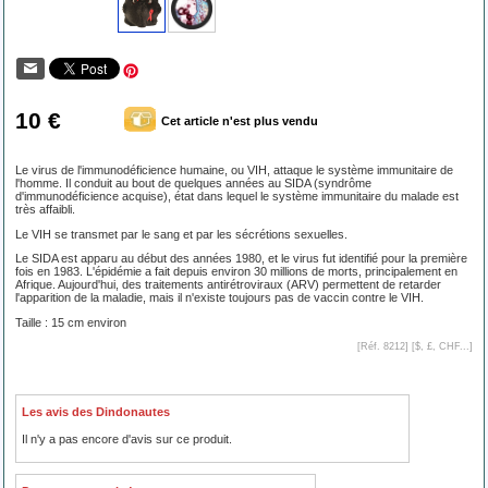
10 €
Cet article n'est plus vendu
Le virus de l'immunodéficience humaine, ou VIH, attaque le système immunitaire de
l'homme. Il conduit au bout de quelques années au SIDA (syndrôme
d'immunodéficience acquise), état dans lequel le système immunitaire du malade est
très affaibli.
Le VIH se transmet par le sang et par les sécrétions sexuelles.
Le SIDA est apparu au début des années 1980, et le virus fut identifié pour la première
fois en 1983. L'épidémie a fait depuis environ 30 millions de morts, principalement en
Afrique. Aujourd'hui, des traitements antirétroviraux (ARV) permettent de retarder
l'apparition de la maladie, mais il n'existe toujours pas de vaccin contre le VIH.
Taille : 15 cm environ
[Réf. 8212] [
$, £, CHF...
]
Les avis des Dindonautes
Il n'y a pas encore d'avis sur ce produit.