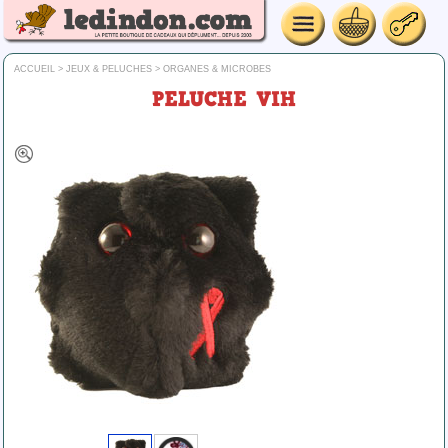
ACCUEIL
>
JEUX & PELUCHES
>
ORGANES & MICROBES
PELUCHE VIH