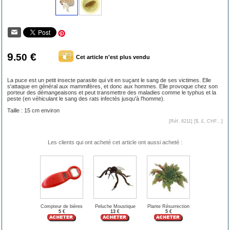
9
€
.50
Cet article n'est plus vendu
La puce est un petit insecte parasite qui vit en suçant le sang de ses victimes. Elle
s'attaque en général aux mammifères, et donc aux hommes. Elle provoque chez son
porteur des démangeaisons et peut transmettre des maladies comme le typhus et la
peste (en véhiculant le sang des rats infectés jusqu'à l'homme).
Taille : 15 cm environ
[Réf. 8211] [
$, £, CHF...
]
Les clients qui ont acheté cet article ont aussi acheté :
Compteur de bières
Peluche Moustique
Plante Résurrection
5 €
13 €
5 €