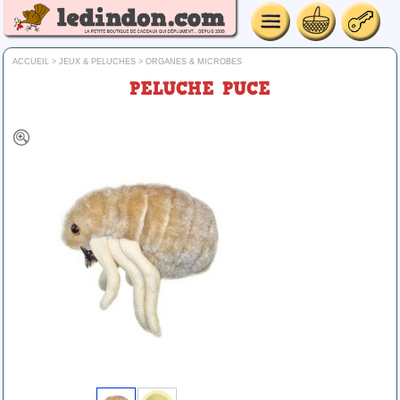
ACCUEIL
>
JEUX & PELUCHES
>
ORGANES & MICROBES
PELUCHE PUCE