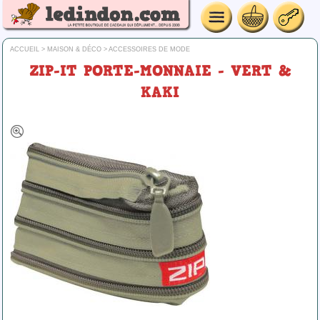
ACCUEIL
>
MAISON & DÉCO
>
ACCESSOIRES DE MODE
ZIP-IT PORTE-MONNAIE - VERT &
KAKI