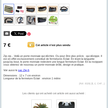
7 €
Cet article n'est plus vendu
Zip zip... Voilà un porte-monnaie qui déchire. Ou pour être plus précis : qui dézippe. Il
est en effet exclusivement constitué de fermetures Eclair. En tirant la languette
jusqu'au bout, le porte monnaie redevient une longue fermeture Eclair. En la rezippant
vous obtenez de nouveau un porte-monnaie drôle, design et pratique.
Voir aussi le
sac Zip-It
.
Dimensions : 12 x 7 cm environ
Longueur de la fermeture Eclair : environ 1 mètre
[Réf. 8329] [
$, £, CHF...
]
Les clients qui ont acheté cet article ont aussi acheté :