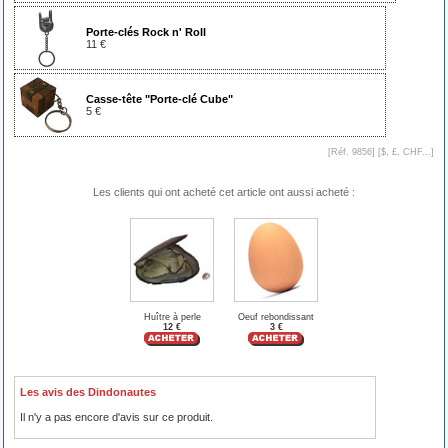
Porte-clés Rock n' Roll
11 €
Casse-tête "Porte-clé Cube"
5 €
[Réf. 9856] [
$, £, CHF...
]
Les clients qui ont acheté cet article ont aussi acheté :
Huître à perle
Oeuf rebondissant
12 €
3 €
Les avis des Dindonautes
Il n'y a pas encore d'avis sur ce produit.