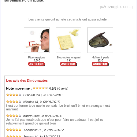
surveillance d'un adulte.
[Réf. 8218] [
$, £, CHF...
]
Les clients qui ont acheté cet article ont aussi acheté :
Pipe magique
Bloc-notes origami
Huître à perle
4.5 €
4 €
12 €
Les avis des Dindonautes
Note moyenne :
4.5
/
5
(
6
avis)
BOISMOND
, le 10/05/2015
Nicolas M
, le 08/01/2015
il est conforme à ce que je pensais. Le bruit qu'il émet en avançant est
marrant.
bande2sec
, le 05/12/2014
Je ne l'ai pas testé puisque c'est pour faire un cadeau. Il est joli et
relativement grand ce qui est bien
Theophile R.
, le 29/12/2012
Joseph K.
, le 12/12/2012