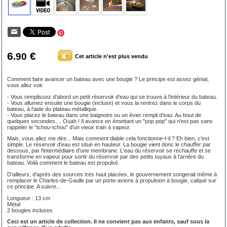
6
€
.90
Cet article n'est plus vendu
Comment faire avancer un bateau avec une bougie ? Le principe est assez génial,
vous allez voir.
- Vous remplissez d'abord un petit réservoir d'eau qui se trouve à l'intérieur du bateau.
- Vous allumez ensuite une bougie (incluse) et vous la rentrez dans le corps du
bateau, à l'aide du plateau métallique.
- Vous placez le bateau dans une baignoire ou un évier rempli d'eau. Au bout de
quelques secondes.... Ouah ! Il avance en émettant un "pop pop" qui n'est pas sans
rappeler le "tchou-tchou" d'un vieux train à vapeur.
Mais, vous allez me dire... Mais comment diable cela fonctionne-t-il ? Eh bien, c'est
simple. Le réservoir d'eau est situé en hauteur. La bougie vient donc le chauffer par
dessous, par l'intermédiaire d'une membrane. L'eau du réservoir se réchauffe et se
transforme en vapeur pour sortir du réservoir par des petits tuyaux à l'arrière du
bateau. Voilà comment le bateau est propulsé.
D'ailleurs, d'après des sources très haut placées, le gouvernement songerait même à
remplacer le Charles-de-Gaulle par un porte-avions à propulsion à bougie, calqué sur
ce principe. A suivre...
Longueur : 13 cm
Métal
2 bougies incluses
Ceci est un article de collection. Il ne convient pas aux enfants, sauf sous la