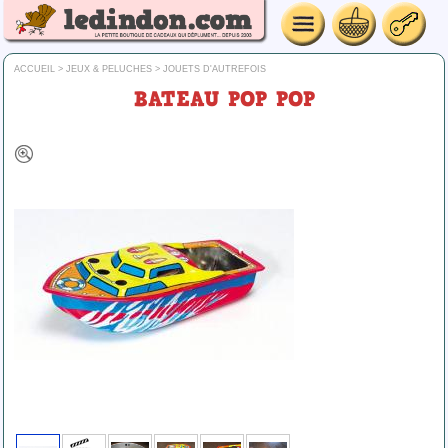
ACCUEIL
>
JEUX & PELUCHES
>
JOUETS D'AUTREFOIS
BATEAU POP POP