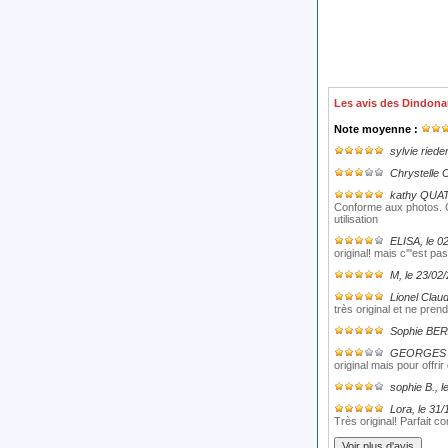
Les avis des Dindona
Note moyenne :
sylvie rieder
Chrystelle 
kathy QU
Conforme aux photos. C
utilisation
ELISA
, le 
original! mais c'"est pa
M
, le 23/02
Lionel Clau
très original et ne pren
Sophie BE
GEORGES
original mais pour offri
sophie B.
, 
Lora
, le 31
Très original! Parfait 