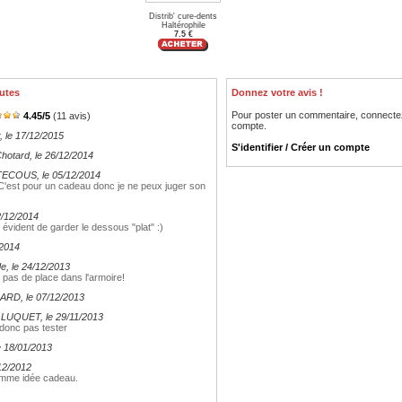
Distrib' cure-dents
Haltérophile
7.5 €
utes
Donnez votre avis !
Pour poster un commentaire, connecte
4.45
/
5
(
11
avis)
compte.
, le 17/12/2015
S'identifier / Créer un compte
Chotard
, le 26/12/2014
ATECOUS
, le 05/12/2014
'est pour un cadeau donc je ne peux juger son
02/12/2014
s évident de garder le dessous "plat" :)
/2014
de
, le 24/12/2013
d pas de place dans l'armoire!
RARD
, le 07/12/2013
 LUQUET
, le 29/11/2013
r donc pas tester
le 18/01/2013
/12/2012
comme idée cadeau.