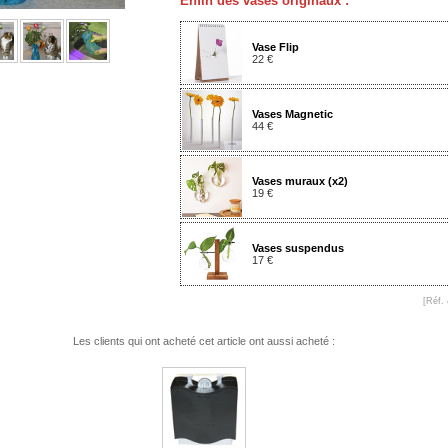
Enfin des vases originaux :
Vase Flip
22 €
Vases Magnetic
44 €
Vases muraux (x2)
19 €
Vases suspendus
17 €
[Réf. 
Les clients qui ont acheté cet article ont aussi acheté :