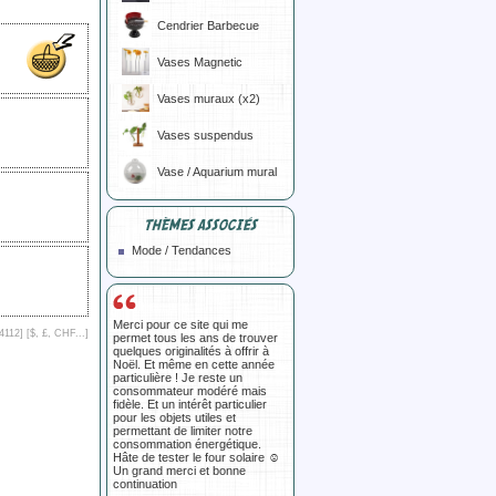
Cendrier Barbecue
Vases Magnetic
Vases muraux (x2)
Vases suspendus
Vase / Aquarium mural
THÈMES ASSOCIÉS
Mode / Tendances
Merci pour ce site qui me
4112] [
$, £, CHF...
]
permet tous les ans de trouver
quelques originalités à offrir à
Noël. Et même en cette année
particulière ! Je reste un
consommateur modéré mais
fidèle. Et un intérêt particulier
pour les objets utiles et
permettant de limiter notre
consommation énergétique.
Hâte de tester le four solaire ☺️
Un grand merci et bonne
continuation