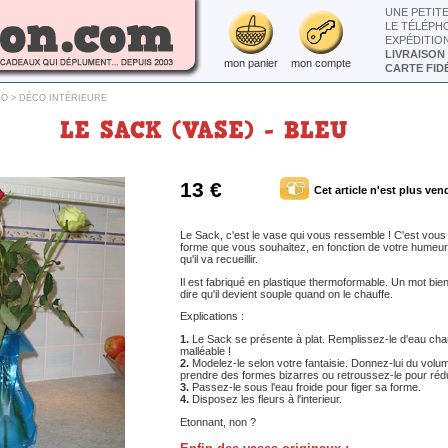
UNE PETIT
LE TÉLÉPH
EXPÉDITIO
LIVRAISON
mon panier
mon compte
CARTE FIDÉ
CO
>
DÉCO INTÉRIEURE
LE SACK (VASE) - BLEU
13 €
Cet article n'est plus ven
Le Sack, c'est le vase qui vous ressemble ! C'est vous 
forme que vous souhaitez, en fonction de votre humeur 
qu'il va recueillir.
Il est fabriqué en plastique thermoformable. Un mot bi
dire qu'il devient souple quand on le chauffe.
Explications :
1.
Le Sack se présente à plat. Remplissez-le d'eau chau
malléable !
2.
Modelez-le selon votre fantaisie. Donnez-lui du volume
prendre des formes bizarres ou retroussez-le pour rédu
3.
Passez-le sous l'eau froide pour figer sa forme.
4.
Disposez les fleurs à l'interieur.
Etonnant, non ?