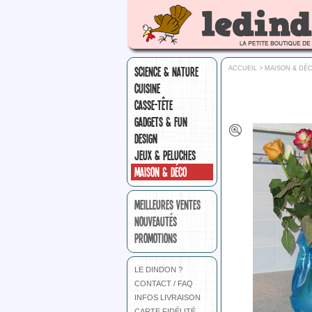
SCIENCE & NATURE
ACCUEIL
>
MAISON & DÉ
CUISINE
CASSE-TÊTE
GADGETS & FUN
DESIGN
JEUX & PELUCHES
MAISON & DÉCO
MEILLEURES VENTES
NOUVEAUTÉS
PROMOTIONS
LE DINDON ?
CONTACT / FAQ
INFOS LIVRAISON
CARTE FIDÉLITÉ