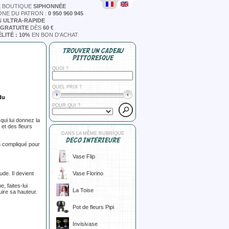
E BOUTIQUE
SIPHONNÉE
ONE DU PATRON :
0 950 960 945
N
ULTRA-RAPIDE
 GRATUITE
DÈS
60 €
LITÉ : 10%
EN BON D'ACHAT
TROUVER UN CADEAU
PITTORESQUE
QUOI ?
QUEL PRIX ?
du
POUR QUI ?
qui lui donnez la
et des fleurs
DANS LA MÊME RUBRIQUE
DÉCO INTÉRIEURE
en compliqué pour
Vase Flip
de. Il devient
Vase Florino
, faites-lui
La Toise
ire sa hauteur.
Pot de fleurs Pipi
Invisivase