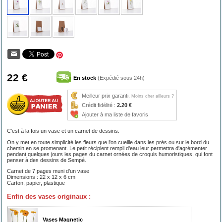
22 €
En stock
(Expédié sous 24h)
Meilleur prix garanti.
Moins cher ailleurs ?
Crédit fidélité :
2.20 €
Ajouter à ma liste de favoris
C'est à la fois un vase et un carnet de dessins.
On y met en toute simplicité les fleurs que l'on cueille dans les prés ou sur le bord du
chemin en se promenant. Le petit récipient rempli d'eau leur permettra d'agrémenter
pendant quelques jours les pages du carnet ornées de croquis humoristiques, qui font
penser à des dessins de Sempé.
Carnet de 7 pages muni d'un vase
Dimensions : 22 x 12 x 6 cm
Carton, papier, plastique
Enfin des vases originaux :
Vases Magnetic