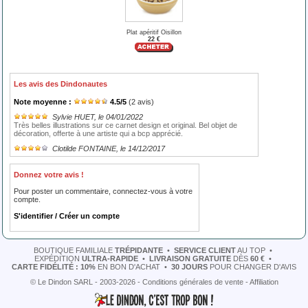
Plat apéritif Oisillon
22 €
Les avis des Dindonautes
Note moyenne :
4.5
/
5
(
2
avis)
Sylvie HUET
, le 04/01/2022
Très belles illustrations sur ce carnet design et original. Bel objet de
décoration, offerte à une artiste qui a bcp apprécié.
Clotilde FONTAINE
, le 14/12/2017
Donnez votre avis !
Pour poster un commentaire, connectez-vous à votre
compte.
S'identifier / Créer un compte
BOUTIQUE FAMILIALE
TRÉPIDANTE
•
SERVICE CLIENT
AU TOP
•
EXPÉDITION
ULTRA-RAPIDE
•
LIVRAISON GRATUITE
DÈS
60 €
•
CARTE FIDÉLITÉ : 10%
EN BON D'ACHAT
•
30 JOURS
POUR CHANGER D'AVIS
© Le Dindon SARL - 2003-2026 -
Conditions générales de vente
-
Affiliation