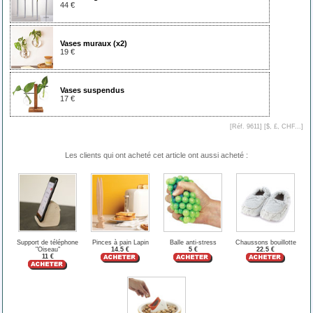
44 €
Vases muraux (x2)
19 €
Vases suspendus
17 €
[Réf. 9611] [
$, £, CHF...
]
Les clients qui ont acheté cet article ont aussi acheté :
Support de téléphone
Pinces à pain Lapin
Balle anti-stress
Chaussons bouillotte
"Oiseau"
14.5 €
5 €
22.5 €
11 €