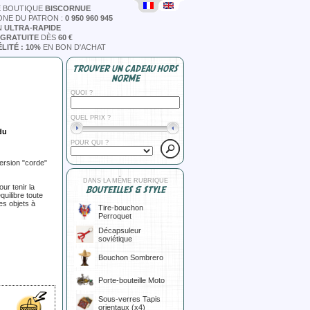
E BOUTIQUE
BISCORNUE
ONE DU PATRON :
0 950 960 945
N
ULTRA-RAPIDE
 GRATUITE
DÈS
60 €
LITÉ : 10%
EN BON D'ACHAT
TROUVER UN CADEAU HORS
NORME
QUOI ?
QUEL PRIX ?
du
POUR QUI ?
version "corde"
DANS LA MÊME RUBRIQUE
ur tenir la
BOUTEILLES & STYLE
équilibre toute
es objets à
Tire-bouchon
Perroquet
Décapsuleur
soviétique
Bouchon Sombrero
Porte-bouteille Moto
Sous-verres Tapis
orientaux (x4)