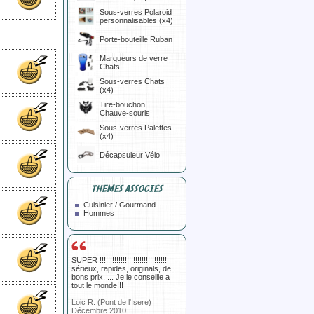
Sous-verres Polaroid
personnalisables (x4)
Porte-bouteille Ruban
Marqueurs de verre
Chats
Sous-verres Chats
(x4)
Tire-bouchon
Chauve-souris
Sous-verres Palettes
(x4)
Décapsuleur Vélo
THÈMES ASSOCIÉS
Cuisinier / Gourmand
Hommes
SUPER !!!!!!!!!!!!!!!!!!!!!!!!!!!!!!!!
sérieux, rapides, originals, de
bons prix, ... Je le conseille a
tout le monde!!!
Loic R. (Pont de l'Isere)
Décembre 2010