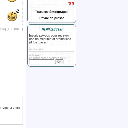
Tous les témoignages
Revue de presse
NEWSLETTER
8837] [
$, £, CHF...
]
Inscrivez-vous pour recevoir
nos nouveautés et promotions
(4 fois par an)
Anti-spam :
En quelle année sommes-nous ?
z-vous à votre