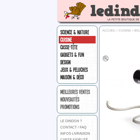
SCIENCE & NATURE
ACCUEIL
>
CUISINE
>
BOU
CUISINE
CASSE-TÊTE
GADGETS & FUN
DESIGN
JEUX & PELUCHES
MAISON & DÉCO
MEILLEURES VENTES
NOUVEAUTÉS
PROMOTIONS
LE DINDON ?
CONTACT / FAQ
INFOS LIVRAISON
CARTE FIDÉLITÉ