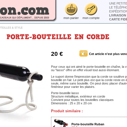
UNE PETIT
LE TÉLÉPH
EXPÉDITIO
LIVRAISON
mon panier
mon compte
CARTE FIDÉ
TEILLES & STYLE
PORTE-BOUTEILLE EN CORDE
20 €
Cet article n'est plus ven
Pour ceux qui ont aimé le porte-bouteille en chaîne, la 
ou "lasso" offre un effet visuel tout aussi étonnant.
Le suport donne l'impression que la corde se soulève po
bouteille en l'air. Le petit plus est que la corde reste en 
seule, même sans bouteille. On peut donc placer d'autr
l'intérieur pour varier les plaisirs.
Porte-bouteille lasso
Structure métallique, extérieur en corde
Convient pour toutes les bouteilles classiques
Dimensions : 25 x 20 x 20 cm
Produit similaire :
Porte-bouteille Ruban