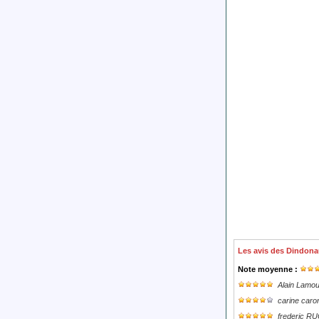
Les avis des Dindona
Note moyenne :
Alain Lamo
carine caro
frederic R