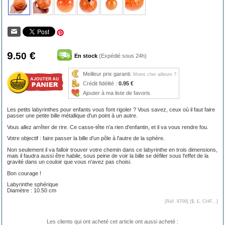
9
€
.50
En stock
(Expédié sous 24h)
Meilleur prix garanti.
Moins cher ailleurs ?
Crédit fidélité :
0.95 €
Ajouter à ma liste de favoris
Les petits labyrinthes pour enfants vous font rigoler ? Vous savez, ceux où il faut faire
passer une petite bille métallique d'un point à un autre.
Vous allez arrêter de rire. Ce casse-tête n'a rien d'enfantin, et il va vous rendre fou.
Votre objectif : faire passer la bille d'un pôle à l'autre de la sphère.
Non seulement il va falloir trouver votre chemin dans ce labyrinthe en trois dimensions,
mais il faudra aussi être habile, sous peine de voir la bille se défiler sous l'effet de la
gravité dans un couloir que vous n'avez pas choisi.
Bon courage !
Labyrinthe sphérique
Diamètre : 10.50 cm
[Réf. 9709] [
$, £, CHF...
]
Les clients qui ont acheté cet article ont aussi acheté :