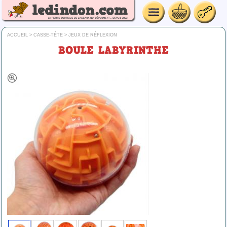
ACCUEIL
>
CASSE-TÊTE
>
JEUX DE RÉFLEXION
BOULE LABYRINTHE