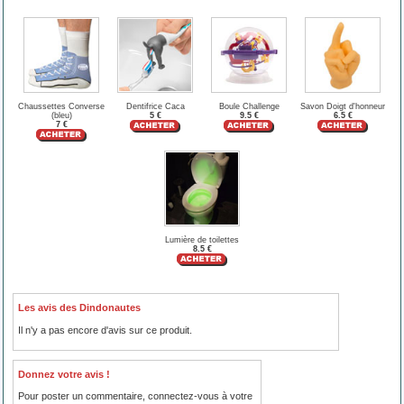
Chaussettes Converse
Dentifrice Caca
Boule Challenge
Savon Doigt d'honneur
(bleu)
5 €
9.5 €
6.5 €
7 €
Lumière de toilettes
8.5 €
Les avis des Dindonautes
Il n'y a pas encore d'avis sur ce produit.
Donnez votre avis !
Pour poster un commentaire, connectez-vous à votre