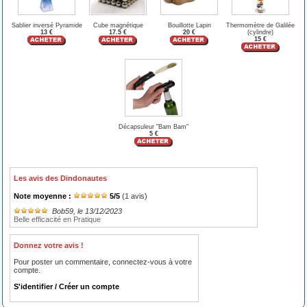
Sablier inversé Pyramide
Cube magnétique
Bouillotte Lapin
Thermomètre de Galilée
13 €
17.5 €
20 €
(cylindre)
15 €
Décapsuleur "Bam Bam"
5 €
Les avis des Dindonautes
Note moyenne :
5
/
5
(
1
avis)
Bob59
, le 13/12/2023
Belle efficacité en Pratique
Donnez votre avis !
Pour poster un commentaire, connectez-vous à votre
compte.
S'identifier / Créer un compte