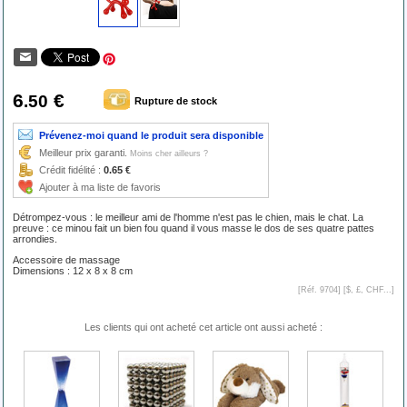
6
€
.50
Rupture de stock
Prévenez-moi quand le produit sera disponible
Meilleur prix garanti.
Moins cher ailleurs ?
Crédit fidélité :
0.65 €
Ajouter à ma liste de favoris
Détrompez-vous : le meilleur ami de l'homme n'est pas le chien, mais le chat. La
preuve : ce minou fait un bien fou quand il vous masse le dos de ses quatre pattes
arrondies.
Accessoire de massage
Dimensions : 12 x 8 x 8 cm
[Réf. 9704] [
$, £, CHF...
]
Les clients qui ont acheté cet article ont aussi acheté :