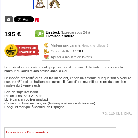
195 €
En stock
(Expédié sous 24h)
Livraison gratuite
Meilleur prix garanti.
Moins cher ailleurs ?
Crédit fidélité :
19.50 €
Ajouter à ma liste de favoris
Le sextant est un instrument qui permet de déterminer la latitude en mesurant la
hauteur du soleil et des étoiles dans le ciel.
Le modèle présenté ici est en fait un octant, et non un sextant, puisque son ouverture
mesure 45°, soit un huitième de cercle. Il s'agit d'une magnifique reproduction d'un
modèle du 17ème siècle.
Bois de sapelli et laiton
Dimensions: 32 x 27.5 cm
Livré dans un coffret qualitatif
Contient un livret en français (historique et notice d'utilisation)
Conçu et fabriqué à Madrid, en Espagne
[Réf. 1110] [
$, £, CHF...
]
Les avis des Dindonautes