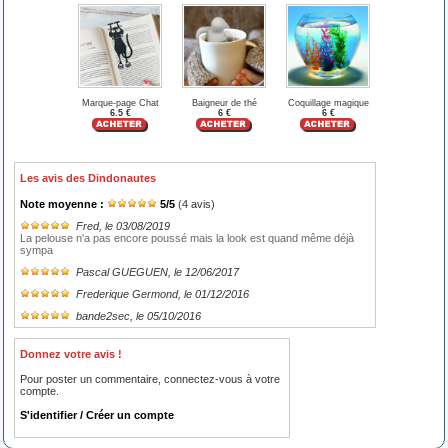
Marque-page Chat
Baigneur de thé
Coquillage magique
6.5 €
6 €
6 €
Les avis des Dindonautes
Note moyenne :
5
/
5
(
4
avis)
Fred
, le 03/08/2019
La pelouse n'a pas encore poussé mais la look est quand même déjà
sympa
Pascal GUEGUEN
, le 12/06/2017
Frederique Germond
, le 01/12/2016
bande2sec
, le 05/10/2016
Donnez votre avis !
Pour poster un commentaire, connectez-vous à votre
compte.
S'identifier / Créer un compte