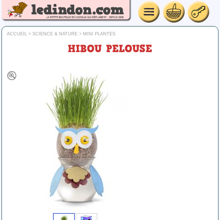
ACCUEIL
>
SCIENCE & NATURE
>
MINI PLANTES
HIBOU PELOUSE