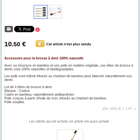
10
€
.50
Cet article n'est plus vendu
Accessoire pour la brosse à dent 100% naturelle
Avec sa structure en bambou et ses poils en matière végétale, ces têtes de brosse à
dents sont 100% naturelles et biodégradables.
Les poils sont même infusés au charbon de bambou pour blanchir naturellement vos
dents.
Lot de 4 têtes de brosse à dent
Marque : Cookut
Cadre en bambou, naturellement antibactérien
Poils conçus à partir d'huile de ricin, infusés au charbon de bambou
Poils souples
[Réf. 9855] [
$, £, CHF...
]
Les clients qui ont acheté cet article ont aussi acheté :