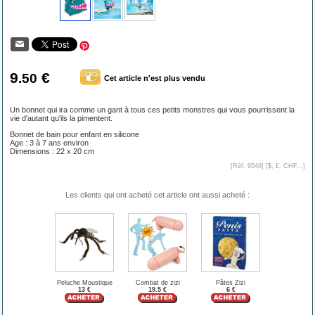
9
€
.50
Cet article n'est plus vendu
Un bonnet qui ira comme un gant à tous ces petits monstres qui vous pourrissent la
vie d'autant qu'ils la pimentent.
Bonnet de bain pour enfant en silicone
Age : 3 à 7 ans environ
Dimensions : 22 x 20 cm
[Réf. 9546] [
$, £, CHF...
]
Les clients qui ont acheté cet article ont aussi acheté :
Peluche Moustique
Combat de zizi
Pâtes Zizi
13 €
19.5 €
6 €