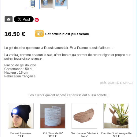
16
€
.50
Cet article n'est plus vendu
Le gel douche que toute la Russie attendait. Et la France aussi d'ailleurs...
La vodka, comme chacun le sait, c'est bon et ça permet de rester digne et propre sur
soi en toute circonstance.
Flacon de gel douche
Contenance : 50 cl
Hauteur : 18 cm
Fabrication française
[Réf. 9490] [
$, £, CHF...
]
Les clients qui ont acheté cet article ont aussi acheté :
Bonnet lumineux
Pot "Tour de Pi"
Sac banane "Ventre à
Carotte Goutte-à-goutte
12 €
22.5 €
bière"
9.5 €