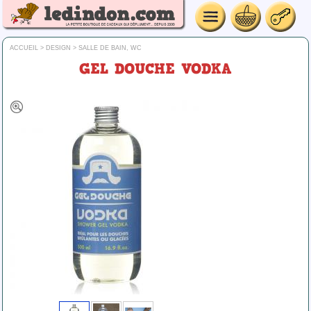
ACCUEIL
>
DESIGN
>
SALLE DE BAIN, WC
GEL DOUCHE VODKA