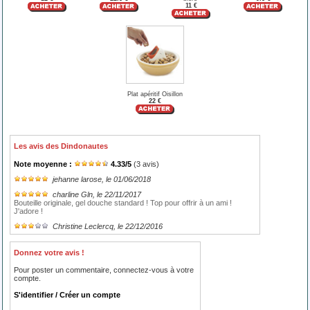
11 €
Plat apéritif Oisillon
22 €
Les avis des Dindonautes
Note moyenne :
4.33
/
5
(
3
avis)
jehanne larose
, le 01/06/2018
charline Gln
, le 22/11/2017
Bouteille originale, gel douche standard ! Top pour offrir à un ami !
J'adore !
Christine Leclercq
, le 22/12/2016
Donnez votre avis !
Pour poster un commentaire, connectez-vous à votre
compte.
S'identifier / Créer un compte