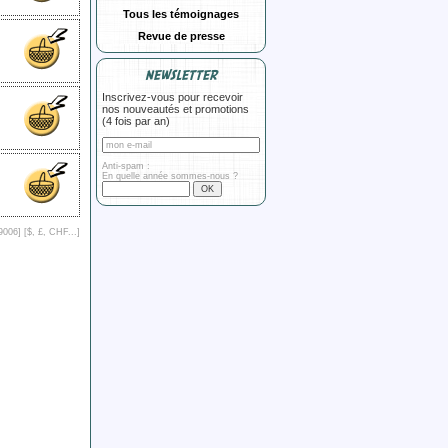
Tous les témoignages
Revue de presse
NEWSLETTER
Inscrivez-vous pour recevoir
nos nouveautés et promotions
(4 fois par an)
Anti-spam :
En quelle année sommes-nous ?
9006] [
$, £, CHF...
]