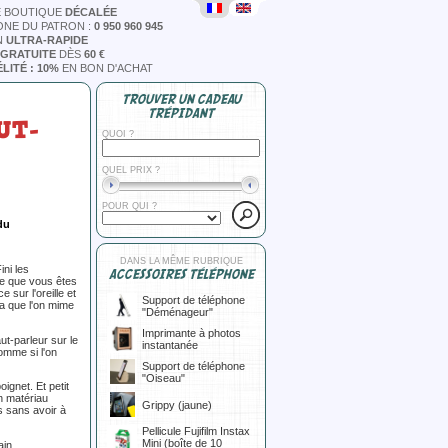
E BOUTIQUE
DÉCALÉE
ONE DU PATRON :
0 950 960 945
N
ULTRA-RAPIDE
 GRATUITE
DÈS
60 €
LITÉ : 10%
EN BON D'ACHAT
TROUVER UN CADEAU
TRÉPIDANT
UT-
QUOI ?
QUEL PRIX ?
POUR QUI ?
du
DANS LA MÊME RUBRIQUE
ini les
ACCESSOIRES TÉLÉPHONE
ue que vous êtes
 sur l'oreille et
Support de téléphone
ça que l'on mime
"Déménageur"
Imprimante à photos
ut-parleur sur le
instantanée
comme si l'on
Support de téléphone
"Oiseau"
ignet. Et petit
un matériau
Grippy (jaune)
s sans avoir à
Pellicule Fujifilm Instax
Mini (boîte de 10
in...