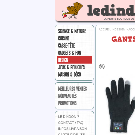
SCIENCE & NATURE
ACCUEIL
>
DESIGN
>
ACC
GANTS
CUISINE
CASSE-TÊTE
GADGETS & FUN
DESIGN
JEUX & PELUCHES
MAISON & DÉCO
MEILLEURES VENTES
NOUVEAUTÉS
PROMOTIONS
LE DINDON ?
CONTACT / FAQ
INFOS LIVRAISON
CARTE FIDÉLITÉ