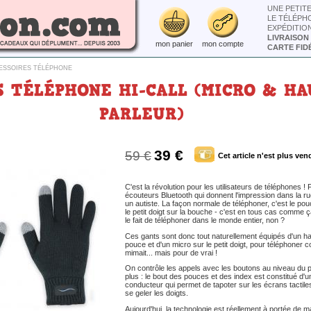
UNE PETIT
LE TÉLÉPH
EXPÉDITIO
LIVRAISON
mon panier
mon compte
CARTE FIDÉ
ESSOIRES TÉLÉPHONE
 TÉLÉPHONE HI-CALL (MICRO & HA
PARLEUR)
39 €
59 €
Cet article n'est plus ven
C'est la révolution pour les utilisateurs de téléphones ! F
écouteurs Bluetooth qui donnent l'impression dans la r
un autiste. La façon normale de téléphoner, c'est le pouce
le petit doigt sur la bouche - c'est en tous cas comme 
le fait de téléphoner dans le monde entier, non ?
Ces gants sont donc tout naturellement équipés d'un ha
pouce et d'un micro sur le petit doigt, pour téléphoner 
mimait... mais pour de vrai !
On contrôle les appels avec les boutons au niveau du po
plus : le bout des pouces et des index est constitué d'
conducteur qui permet de tapoter sur les écrans tactile
se geler les doigts.
Aujourd'hui, la technologie est réellement à portée de ma