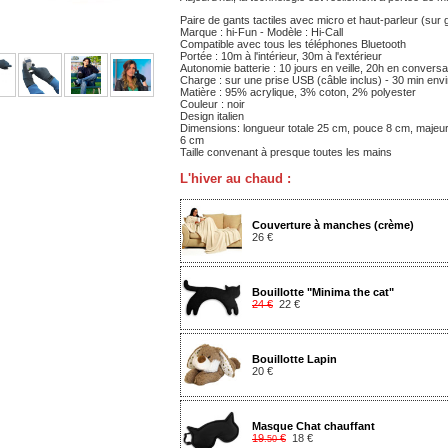
Paire de gants tactiles avec micro et haut-parleur (sur
Marque : hi-Fun - Modèle : Hi-Call
Compatible avec tous les téléphones Bluetooth
Portée : 10m à l'intérieur, 30m à l'extérieur
Autonomie batterie : 10 jours en veille, 20h en conversa
Charge : sur une prise USB (câble inclus) - 30 min env
Matière : 95% acrylique, 3% coton, 2% polyester
Couleur : noir
Design italien
Dimensions: longueur totale 25 cm, pouce 8 cm, majeur 
6 cm
Taille convenant à presque toutes les mains
L'hiver au chaud :
Couverture à manches (crème)
26 €
Bouillotte "Minima the cat"
24 €
22 €
Bouillotte Lapin
20 €
Masque Chat chauffant
19
€
18 €
.50