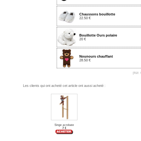
Chaussons bouillotte
22.50 €
Bouillotte Ours polaire
20 €
Nounours chauffant
28.50 €
[Réf. 
Les clients qui ont acheté cet article ont aussi acheté :
Singe acrobate
7 €