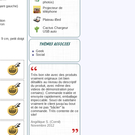
photos)
 gant gauche)
Projecteur de
téléphone
Plateau iBed
tion
iron
Cactus Chargeur
USB auto
9 cm, petit doigt
THÈMES ASSOCIÉS
Geek
Social
Très bon site avec des produits
vraiment originaux (et bien
détaillés au niveau du descriptif
du produit, avec même des
videos de démonstration pour
certains). Commande traitée et
envoyée rapidement, emballage
impeccable. Souci de satisfaire
vraiment le client jusqu'au bout
et de ne pas "bâcler" la
commande. Très contente de ce
site!
Angélique S. (Cornil)
Novembre 2012