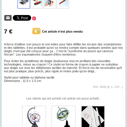
7 €
Cet article n'est plus vendu
A force d'utiliser son pouce et son index pour faire défiler les écrans des smartphones
et des tablettes, il est probable qu'on se rendra compte dans quelques années que nos
doigts n'ont pas été conçus pour ça... C'est le "syndrome du pouce qui caresse
l'écran". Les traumatismes risquent d'être nombreux.
Pour éviter les problèmes de doigts douloureux tout en profitant des nouvelles
technologies, retour au crayon ! Ce stylet en forme de crayon à papier se substitue
aux doigts sur tous les téléphones tactiles du marché. Et force est de reconnaître qu'il
est plus pratique, plus précis, plus rigolo et moins poilu qu'un doigt...
Stylet pour tablette ou téphone tactile
Dimensions : 11.5 x 1.5 cm
[Réf. 8928] [
$, £, CHF...
]
Les clients qui ont acheté cet article ont aussi acheté :