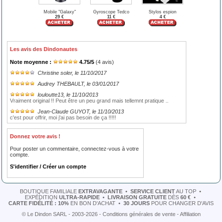
Mobile "Galaxy"
Gyroscope Tedco
Stylos espion
29 €
11 €
4 €
Les avis des Dindonautes
Note moyenne :
4.75
/
5
(
4
avis)
Christine soler
, le 11/10/2017
Audrey THEBAULT
, le 03/01/2017
louloutte13
, le 11/10/2013
Vraiment original !! Peut être un peu grand mais tellemnt pratique ..
Jean-Claude GUYOT
, le 11/10/2013
c'est pour offrir, moi j'ai pas besoin de ça !!!!!
Donnez votre avis !
Pour poster un commentaire, connectez-vous à votre
compte.
S'identifier / Créer un compte
BOUTIQUE FAMILIALE
EXTRAVAGANTE
•
SERVICE CLIENT
AU TOP
•
EXPÉDITION
ULTRA-RAPIDE
•
LIVRAISON GRATUITE
DÈS
60 €
•
CARTE FIDÉLITÉ : 10%
EN BON D'ACHAT
•
30 JOURS
POUR CHANGER D'AVIS
© Le Dindon SARL - 2003-2026 -
Conditions générales de vente
-
Affiliation