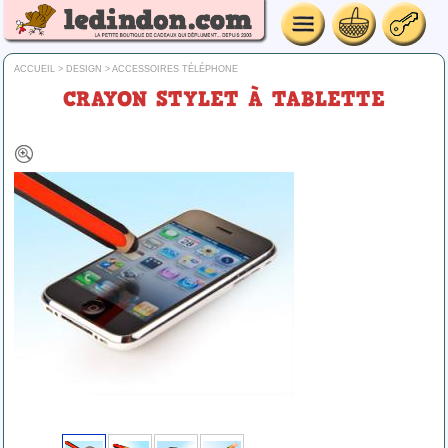
ACCUEIL
>
DESIGN
>
ACCESSOIRES TÉLÉPHONE
CRAYON STYLET À TABLETTE