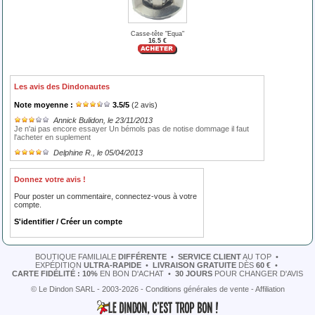
Casse-tête "Equa"
16.5 €
Les avis des Dindonautes
Note moyenne :
3.5
/
5
(
2
avis)
Annick Bulidon
, le 23/11/2013
Je n'ai pas encore essayer Un bémols pas de notise dommage il faut
l'acheter en suplement
Delphine R.
, le 05/04/2013
Donnez votre avis !
Pour poster un commentaire, connectez-vous à votre
compte.
S'identifier / Créer un compte
BOUTIQUE FAMILIALE
DIFFÉRENTE
•
SERVICE CLIENT
AU TOP
•
EXPÉDITION
ULTRA-RAPIDE
•
LIVRAISON GRATUITE
DÈS
60 €
•
CARTE FIDÉLITÉ : 10%
EN BON D'ACHAT
•
30 JOURS
POUR CHANGER D'AVIS
© Le Dindon SARL - 2003-2026 -
Conditions générales de vente
-
Affiliation