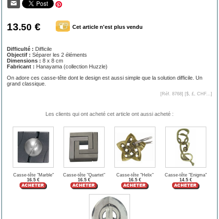
13
€
.50
Cet article n'est plus vendu
Difficulté :
Difficile
Objectif :
Séparer les 2 éléments
Dimensions :
8 x 8 cm
Fabricant :
Hanayama (collection Huzzle)
On adore ces casse-tête dont le design est aussi simple que la solution difficile. Un
grand classique.
[Réf. 8768] [
$, £, CHF...
]
Les clients qui ont acheté cet article ont aussi acheté :
Casse-tête "Marble"
Casse-tête "Quartet"
Casse-tête "Helix"
Casse-tête "Enigma"
16.5 €
16.5 €
16.5 €
14.5 €