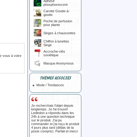
Adhésif
phosphorescent
Carotte Goutte-à-
goutte
Poche de perfusion
pour plante
Singes à chaussettes
Chiffon à lunettes
Singe
Accroche-clés
soviétique
z-vous à votre
Masque Anonymous
THÈMES ASSOCIÉS
Mode / Tendances
Je recherchais l'objet depuis
longtemps. Je l'ai trouvé!
Ledindon a répondu dans les
24h à une question technique
sur le produit. J'ai pu
commander et j'ai reçu le produit
4 jours plus tard (délais de la
poste compris). Parfait et merci