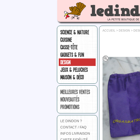
SCIENCE & NATURE
ACCUEIL
>
DESIGN
>
DES
CUISINE
CASSE-TÊTE
GADGETS & FUN
DESIGN
JEUX & PELUCHES
MAISON & DÉCO
MEILLEURES VENTES
NOUVEAUTÉS
PROMOTIONS
LE DINDON ?
CONTACT / FAQ
INFOS LIVRAISON
CARTE FIDÉLITÉ