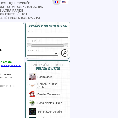
E BOUTIQUE
TIMBRÉE
ONE DU PATRON :
0 950 960 945
N
ULTRA-RAPIDE
 GRATUITE
DÈS
60 €
LITÉ : 10%
EN BON D'ACHAT
TROUVER UN CADEAU FOU
QUOI ?
QUEL PRIX ?
du
POUR QUI ?
n est de
quer ici pour voir
DANS LA MÊME RUBRIQUE
DESIGN & UTILE
 et malaxez
Poche de lit
rgasmotron
Couteau suisse
4162] [
$, £, CHF...
]
Crabe
Dentier Tournevis
Pot à plantes Disco
Illuminateur de vélo