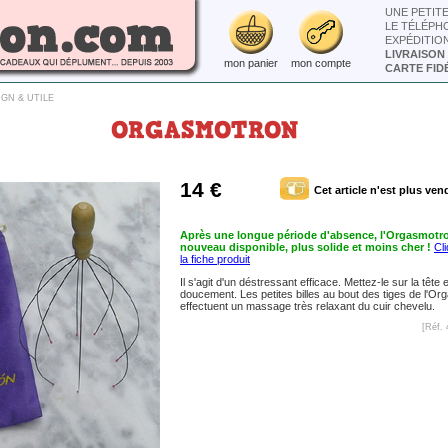
UNE PETIT
LE TÉLÉPH
EXPÉDITIO
LIVRAISON
mon panier
mon compte
CARTE FIDÉ
IGN & UTILE
ORGASMOTRON
14 €
Cet article n'est plus ven
Après une longue période d'absence, l'Orgasmotro
nouveau disponible, plus solide et moins cher !
Cli
la fiche produit
Il s'agit d'un déstressant efficace. Mettez-le sur la tête
doucement. Les petites billes au bout des tiges de l'O
effectuent un massage très relaxant du cuir chevelu.
[Réf. 