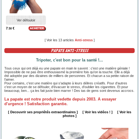
Ver défouloir
7
€
.50
[ Voir les 13 articles
Anti-stress
]
PAPATE ANTI-STRESS
Tripoter, c'est bon pour la santé !...
Tous ceux qui ont déjà eu une papate en main le savent : c'est une matière géniale !
Impossible de ne pas être enthousiasmé la première fois qu'on la touche. Elle a déjà
été adoptée par des dizaines de milliers de personnes. Et chacun a sa petite raison de
l'aimer.
Pour certains, c'est une matière qui s'adapte à leurs délires créatifs. Pour d'autres
c'est un moyen de se défouler, d'évacuer le stress, d'oublier les cigarettes. Et pour
beaucoup, ben... ça les fait juste bien marrer ! Des tas de gens sont devenus accrocs.
La papate est notre produit vedette depuis 2003. A essayer
d'urgence ! Satisfaction garantie.
[ Decouvrir ses propriétés extraordinaires ]
[ Voir les vidéos ! ]
[ Voir les
photos ]