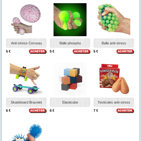
Anti-stress Cerveau
Balle phospho
Balle anti-stress
5 €
5 €
5 €
Skateboard Bracelet
Elasticube
Testicules anti-stress
6 €
6 €
7 €