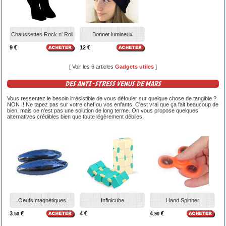
Chaussettes Rock n' Roll
Bonnet lumineux
9 €
12 €
[ Voir les 6 articles
Gadgets utiles
]
DES ANTI-STRESS VENUS DE MARS
Vous ressentez le besoin irrésistible de vous défouler sur quelque chose de tangible ?
NON !! Ne tapez pas sur votre chef ou vos enfants. C'est vrai que ça fait beaucoup de
bien, mais ce n'est pas une solution de long terme. On vous propose quelques
alternatives crédibles bien que toute légèrement débiles.
Oeufs magnétiques
Infinicube
Hand Spinner
3
€
4 €
4
€
.50
.90