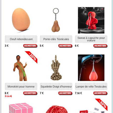
Sweat à capuche pour
Oeuf rebondissant
Porte-clés Testicules
voiture
3 €
5 €
6 €
Monokini pour homme
Squelette Doigt d'honneur
Lampe de vélo Testicules
6 €
7 €
7
€
.50
7
€
.50