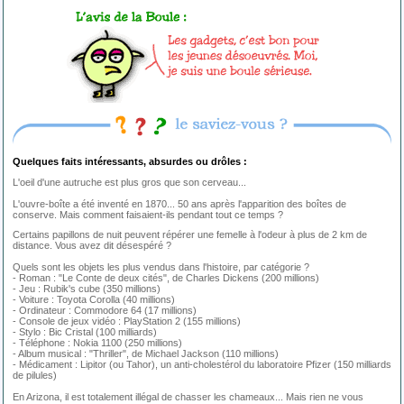
Quelques faits intéressants, absurdes ou drôles :
L'oeil d'une autruche est plus gros que son cerveau...
L'ouvre-boîte a été inventé en 1870... 50 ans après l'apparition des boîtes de
conserve. Mais comment faisaient-ils pendant tout ce temps ?
Certains papillons de nuit peuvent répérer une femelle à l'odeur à plus de 2 km de
distance. Vous avez dit désespéré ?
Quels sont les objets les plus vendus dans l'histoire, par catégorie ?
- Roman : "Le Conte de deux cités", de Charles Dickens (200 millions)
- Jeu : Rubik's cube (350 millions)
- Voiture : Toyota Corolla (40 millions)
- Ordinateur : Commodore 64 (17 millions)
- Console de jeux vidéo : PlayStation 2 (155 millions)
- Stylo : Bic Cristal (100 milliards)
- Téléphone : Nokia 1100 (250 millions)
- Album musical : "Thriller", de Michael Jackson (110 millions)
- Médicament : Lipitor (ou Tahor), un anti-cholestérol du laboratoire Pfizer (150 milliards
de pilules)
En Arizona, il est totalement illégal de chasser les chameaux... Mais rien ne vous