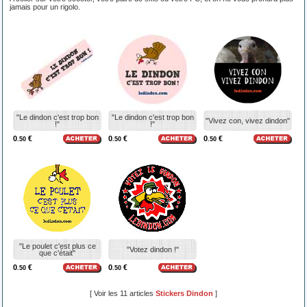
jamais pour un rigolo.
"Le dindon c'est trop bon
"Le dindon c'est trop bon
"Vivez con, vivez dindon"
!"
!"
0
€
0
€
0
€
.50
.50
.50
"Le poulet c'est plus ce
"Votez dindon !"
que c'était"
0
€
0
€
.50
.50
[ Voir les 11 articles
Stickers Dindon
]