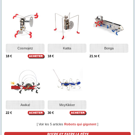
Cosmojetz
Katita
Bonga
18 €
18 €
21
€
.50
Awika!
MxyKikker
22 €
30 €
[ Voir les 5 articles
Robots qui gigotent
]
BOIRE ET FAIRE LA FÊTE