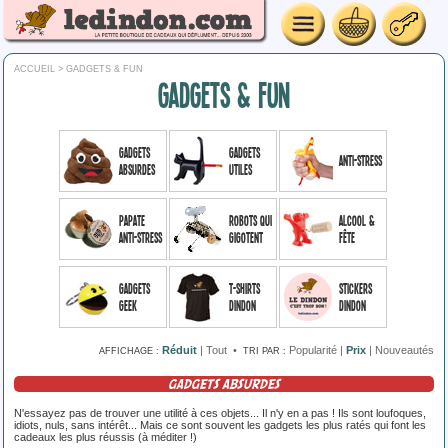
ACCUEIL
> GADGETS & FUN
GADGETS & FUN
Gadgets
Gadgets
Anti-stress
absurdes
utiles
Papate
Robots qui
Alcool &
anti-stress
gigotent
fête
Gadgets
T-shirts
Stickers
geek
Dindon
Dindon
Réduit
|
Tout
•
Popularité
|
Prix
|
Nouveautés
AFFICHAGE :
TRI PAR :
GADGETS ABSURDES
N'essayez pas de trouver une utilité à ces objets... Il n'y en a pas ! Ils sont loufoques,
idiots, nuls, sans intérêt... Mais ce sont souvent les gadgets les plus ratés qui font les
cadeaux les plus réussis (à méditer !)