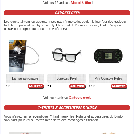
[ Voir les 12 articles
Alcool & fête
]
GADGETS GEEK
Les geeks aiment les gadgets, mais pas n'importe lesquels. Ils leur faut des gadgets
high tech, pop culture, hype, nerdy. Il leur faut de l'humour décalé, teinté d'un peu
d'USB ou de lignes de code. Les voilà servis !
Lampe astronaute
Lunettes Pixel
Mini Console Rétro
6 €
7 €
10 €
[ Voir les 4 articles
Gadgets geek
]
T-SHIRTS & ACCESSOIRES DINDON
Vous n'avez rien à revendiquer ? Tant mieux, les T-shirts et accessoires du Dindon
sont faits pour vous. Portez avec fierté ces messages essentiels...