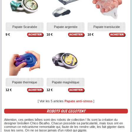
Papate Scarabée
Papate argentée
Papate translucide
9 €
10 €
10 €
Papate thermique
Papate magnétique
12 €
12 €
[ Voir les 5 articles
Papate anti-stress
]
ROBOTS QUI GIGOTENT
Attention, ces petites bêtes sont des robots de collection ! Ils sont la création du
designer brésilien Chico Bicalho. Chacun possède sa particularité, mais tous ont en
commun ce mécanisme remontable qui, faute de les rendre utile, les fait gigoter dans
tous les sens. On ne se lasse jamais d'un robot qui gigote.