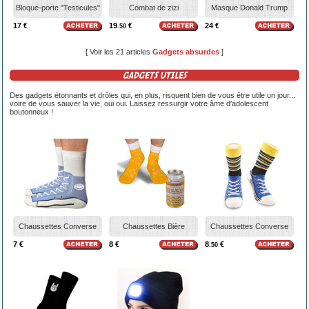
Bloque-porte "Testicules"
Combat de zizi
Masque Donald Trump
17 €
19
€
24 €
.50
[ Voir les 21 articles
Gadgets absurdes
]
GADGETS UTILES
Des gadgets étonnants et drôles qui, en plus, risquent bien de vous être utile un jour...
voire de vous sauver la vie, oui oui. Laissez ressurgir votre âme d'adolescent
boutonneux !
Chaussettes Converse
Chaussettes Bière
Chaussettes Converse
7 €
8 €
8
€
.50