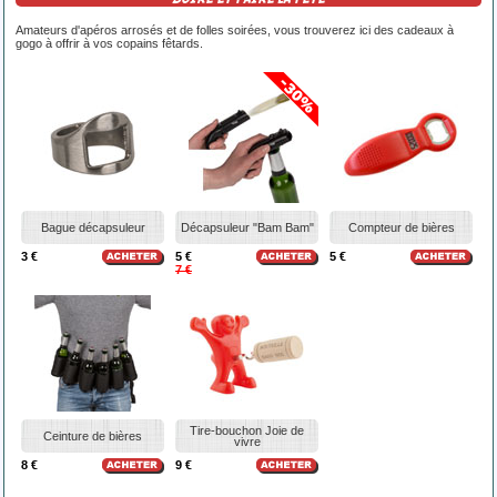
Amateurs d'apéros arrosés et de folles soirées, vous trouverez ici des cadeaux à
gogo à offrir à vos copains fêtards.
Bague décapsuleur
Décapsuleur "Bam Bam"
Compteur de bières
3 €
5 €
5 €
7 €
Tire-bouchon Joie de
Ceinture de bières
vivre
8 €
9 €