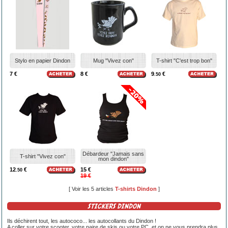
Stylo en papier Dindon
Mug "Vivez con"
T-shirt "C'est trop bon"
7 €
8 €
9
€
.50
Débardeur "Jamais sans
T-shirt "Vivez con"
mon dindon"
12
€
15 €
.50
19 €
[ Voir les 5 articles
T-shirts Dindon
]
STICKERS DINDON
Ils déchirent tout, les autococo... les autocollants du Dindon !
A coller sur votre scooter, votre paire de skis ou votre PC, et on ne vous prendra plus