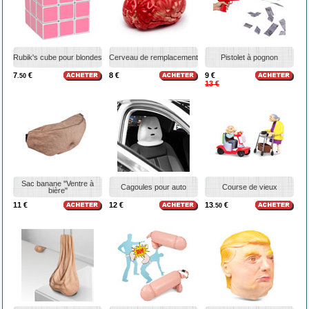
Rubik's cube pour blondes
Cerveau de remplacement
Pistolet à pognon
7
€
8 €
9 €
.50
13 €
Sac banane "Ventre à
Cagoules pour auto
Course de vieux
bière"
11 €
12 €
13
€
.50