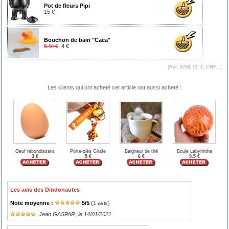
Pot de fleurs Pipi
15 €
Bouchon de bain "Caca"
6
€
4 €
.50
[Réf. 9769] [
$, £, CHF...
]
Les clients qui ont acheté cet article ont aussi acheté :
Oeuf rebondissant
Porte-clés Girafe
Baigneur de thé
Boule Labyrinthe
3 €
5 €
6 €
9.5 €
Les avis des Dindonautes
Note moyenne :
5
/
5
(
1
avis)
Jean GASPAR
, le 14/01/2021