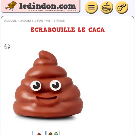
ACCUEIL
>
GADGETS & FUN
>
ANTI-STRESS
ECRABOUILLE LE CACA