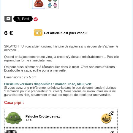
6 €
Cet article n'est plus vendu
SPLATCH ! Un caca bien coulant, histoire de rigoler sans risquer de s'abîmer le
cerveau...
Quand on la jette contre une vitre, la crotte s'y écrase misérablement... Puis elle
reprend sa forme immédiatement.
On peut aussi s'amuser à l'écrabouiller dans la main. C'est son nom d'ailleurs :
Ecrabouille le caca, et il le porte à merveille.
Dimensions : 7 x 5 cm
Plusieurs versions disponibles : marron, rose, bleu, vert
Si vous avez une préférence, précisez-la dans le bon de commande (rubrique
"Demande pour le préparateur du colis"). Nous ferons au mieux mais nous ne
garantissons rien, notamment en cas de rupture de stock sur une version.
Caca pipi :
Peluche Crotte de nez
13 €